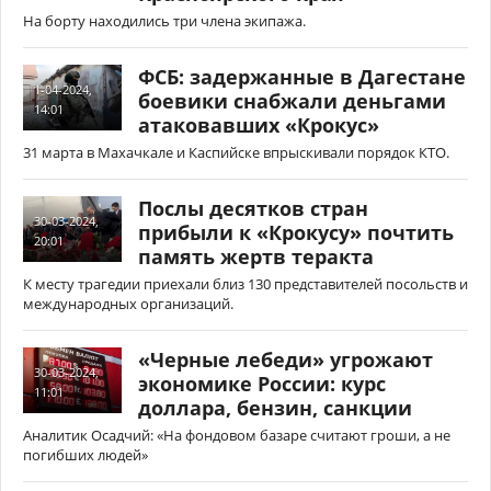
На борту находились три члена экипажа.
ФСБ: задержанные в Дагестане
1-04-2024,
боевики снабжали деньгами
14:01
атаковавших «Крокус»
31 марта в Махачкале и Каспийске впрыскивали порядок КТО.
Послы десятков стран
30-03-2024,
прибыли к «Крокусу» почтить
20:01
память жертв теракта
К месту трагедии приехали близ 130 представителей посольств и
международных организаций.
«Черные лебеди» угрожают
30-03-2024,
экономике России: курс
11:01
доллара, бензин, санкции
Аналитик Осадчий: «На фондовом базаре считают гроши, а не
погибших людей»