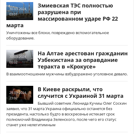
Змиевская ТЭС полностью
30-03-2024,
разрушена при
03:01
массированном ударе РФ 22
марта
Уничтожены все блоки, повреждено вспомогательное
оборудование.
На Алтае арестован гражданин
30-03-2024,
Узбекистана за оправдание
00:02
теракта в «Крокусе»
В взаимоотношении мужчины взбудоражено уголовное девало.
В Киеве раскрыли, что
29-03-2024,
случится с Украиной 31 марта
23:02
Бывший советник Леонида Кучмы Олег Соскин
заявил, что 31 марта Украина официально останется без
президента, настолько будто в воскресенье истекает срок
полномочий Владимира Зеленского, после чего его статус
станет уже нелегитимным