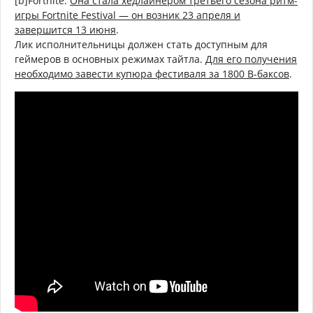
[b]Fortnite.
Она стала хедлайнером третьего сезона ритм-
игры Fortnite Festival — он возник 23 апреля и
завершится 13 июня
.
Лик исполнительницы должен стать доступным для
геймеров в основных режимах тайтла.
Для его получения
необходимо завести купюра фестиваля за 1800 В-баксов
.