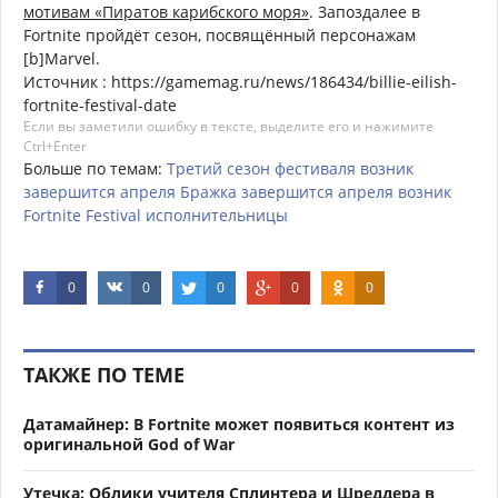
мотивам «Пиратов карибского моря»
. Запоздалее в
Fortnite пройдёт сезон, посвящённый персонажам
[b]Marvel.
Источник : https://gamemag.ru/news/186434/billie-eilish-
fortnite-festival-date
Если вы заметили ошибку в тексте, выделите его и нажимите
Ctrl+Enter
Больше по темам:
Третий
сезон
фестиваля
возник
завершится
апреля
Бражка
завершится
апреля
возник
Fortnite
Festival
исполнительницы
0
0
0
0
0
ТАКЖЕ ПО ТЕМЕ
Датамайнер: В Fortnite может появиться контент из
оригинальной God of War
Утечка: Облики учителя Сплинтера и Шреддера в