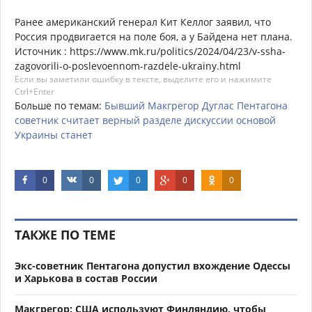
Ранее американский генерал Кит Келлог заявил, что
Россия продвигается на поле боя, а у Байдена нет плана.
Источник : https://www.mk.ru/politics/2024/04/23/v-ssha-
zagovorili-o-poslevoennom-razdele-ukrainy.html
Если вы заметили ошибку в тексте, выделите его и нажимите
Ctrl+Enter
Больше по темам:
Бывший
Макгрегор
Дуглас
Пентагона
советник
считает
верный
разделе
дискуссии
основой
Украины
станет
0
0
0
0
0
ТАКЖЕ ПО ТЕМЕ
Экс-советник Пентагона допустил вхождение Одессы
и Харькова в состав России
Макгрегор: США используют Финляндию, чтобы