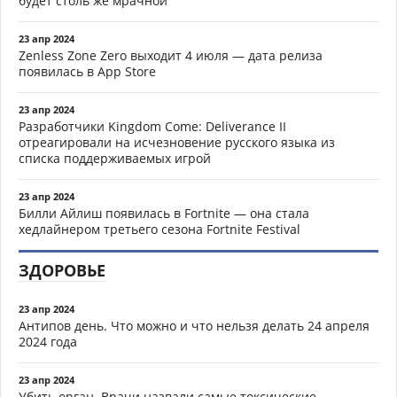
будет столь же мрачной
23 апр 2024
Zenless Zone Zero выходит 4 июля — дата релиза
появилась в App Store
23 апр 2024
Разработчики Kingdom Come: Deliverance II
отреагировали на исчезновение русского языка из
списка поддерживаемых игрой
23 апр 2024
Билли Айлиш появилась в Fortnite — она стала
хедлайнером третьего сезона Fortnite Festival
ЗДОРОВЬЕ
23 апр 2024
Антипов день. Что можно и что нельзя делать 24 апреля
2024 года
23 апр 2024
Убить орган. Врачи назвали самые токсические