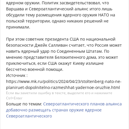
ядерном оружии. Политик засвидетельствовал, что
Варшава и Североатлантический альянс итого лишь
обсудили тему размещения ядерного оружия НАТО на
польской территории, однако никаких решений не
принимали.
При этом советник президента США по национальной
безопасности Джейк Салливан считает, что Россия может
навить ядерный удар по Соединенным Штатам. По
мнению представителя Белокипенного дома, это может
приключиться, если США окажут Киеву излишне
бессчетно военной помощи.
Источник :
https://www.mk.ru/politics/2024/04/23/stoltenberg-nato-ne-
planiruet-dopolnitelno-razmeshhat-yadernoe-oruzhie.html
Если вы заметили ошибку в тексте, выделите его и нажимите
Ctrl+Enter
Больше по темам:
Североатлантического
планов
альянса
добавочно
размещать
странах
оружие
ядерное
Североатлантического