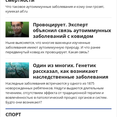
смертности
Что таковое аутоиммунные заболевания и кому они грозят,
кумекал aif.ru
Провоцирует. Эксперт
1-03-2024,
объяснил связь аутоиммунных
18:02
заболеваний с ковидом
Ныне выясняется, что многие важнецки изученные
заболевания имеют аутоиммунную природу. И что ранее
передвинутый ковид их провоцирует. Какая связь?
Один из многих. Генетик
13-02-2024,
рассказал, как возникают
19:08
наследственные заболевания
Наследные заболевания встречаются у одного из 1875
новорожденных ребятенков. Недуги выдаются длительным
течением, отсутствием эффекта от традиционной терапии и
вовлечённостью в патологический процесс органов и систем.
Будто они возникают?
СПОРТ