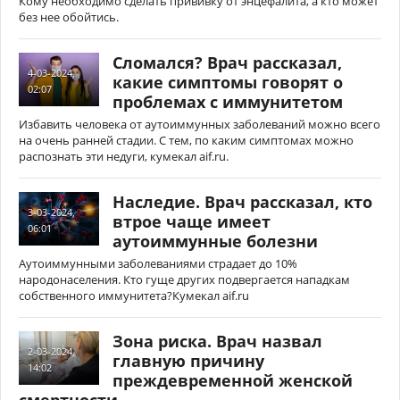
Кому необходимо сделать прививку от энцефалита, а кто может
без нее обойтись.
Сломался? Врач рассказал,
4-03-2024,
какие симптомы говорят о
02:07
проблемах с иммунитетом
Избавить человека от аутоиммунных заболеваний можно всего
на очень ранней стадии. С тем, по каким симптомах можно
распознать эти недуги, кумекал aif.ru.
Наследие. Врач рассказал, кто
3-03-2024,
втрое чаще имеет
06:01
аутоиммунные болезни
Аутоиммунными заболеваниями страдает до 10%
народонаселения. Кто гуще других подвергается нападкам
собственного иммунитета?Кумекал aif.ru
Зона риска. Врач назвал
2-03-2024,
главную причину
14:02
преждевременной женской