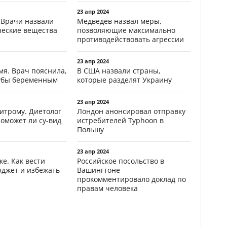
23 апр 2024
 Врачи назвали
Медведев назвал меры,
ческие вещества
позволяющие максимально
противодействовать агрессии
23 апр 2024
мя. Врач пояснила,
В США назвали страны,
зубы беременным
которые разделят Украину
23 апр 2024
итрому. Диетолог
Лондон анонсировал отправку
поможет ли су-вид
истребителей Typhoon в
Польшу
23 апр 2024
ке. Как вести
Российское посольство в
джет и избежать
Вашингтоне
прокомментировало доклад по
правам человека