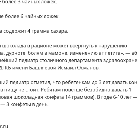
е более 3 чайных ложек,
 не более 6 чайных ложек.
 содержит 4 грамма сахара.
и шоколада в рационе может ввергнуть к нарушению
а, дурноте, болям в мамоне, изменению аппетита», — в
нейший педиатр столичного департамента здравоохране
ДГКБ имени Башляевой Исмаил Османов.
ий педиатр отметил, что ребятенкам до 3 лет давать ко
 в пищу не стоит. Ребятам поветше безобидно давать 1
повая шоколадная конфета 14 граммов). В годе 6-10 лет —
 — 3 конфеты в день.
r.ru