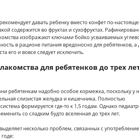
рекомендует давать ребенку вместо конфет по-настоящ
акой содержится во фруктах и сухофруктах. Рафинирова
акомства изображают ключами бойко усваиваемых углев
ность в рационе питания вредоносно для ребятенков, а 
ста его и вовсе следует исключить.
лакомства для ребятенков до трех ле
зни ребятенкам надобно особое кормежка, поскольку у 
льная слизистая желудка и кишечника. Полностью
истема формируется где-то к 1,5 годам. Однако педиат
менить со сладким будто вселенная до трех лет.
выделяет несколько проблем, связанных с употреблени
 годе: