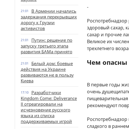
-
В Армении начались
21:01
задержания перекрывших
Роспотребнадзор 
дорогу к Грузии
здоровый сахар, к
активистов
сахар и прочие л
Путин: решение по
21:01
Великое их числен
запуску третьего этапа
трехлетнего возра
развития БАМа принято
Чем опасны 
Белый дом: боевые
21:01
действия на Украине
развиваются не в пользу
Киева
В первые годы жи
очень душещипате
Разработчики
17:10
Kingdom Come: Deliverance
пищеварительная с
II отреагировали на
рекомендуют повре
исчезновение русского
языка из списка
Роспотребнадзор 
поддерживаемых игрой
сладкого в раннем