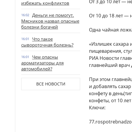
От 3 до 10 лет — н
избежать конфликтов
Деньги не помогут.
От 10 до 18 лет —
16:02
Мясников назвал опасные
болезни богачей
Одна чайная ложка
Что такое
16:01
«Излишек сахара 
сывороточная болезнь?
пищеварения, стул
Чем опасны
16:01
РИА Новости глав
ароматизаторы для
главнейший врач 
автомобилей?
При этом главнейш
ВСЕ НОВОСТИ
и добавлять сахар
конфету в день(ти
конфеты, от 10 лет
Ключи:
77.rospotrebnadzo