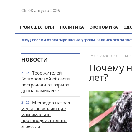
Сб, 08 августа 2026
ПРОИСШЕСТВИЯ
ПОЛИТИКА
ЭКОНОМИКА
ЗД
МИД России отреагировал на угрозы Зеленского запо
15-03-2024, 01:01
3
НОВОСТИ
Почему н
Трое жителей
21:03
лет?
Белгородской области
пострадали от взрыва
дрона-камикадзе
Медведев назвал
21:02
меры, позволяющие
максимально
противодействовать
агрессии