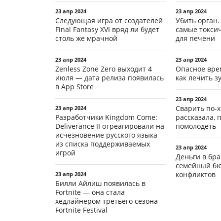
23 апр 2024
23 апр 2024
Следующая игра от создателей
Убить орган.
Final Fantasy XVI вряд ли будет
самые токси
столь же мрачной
для печени
23 апр 2024
23 апр 2024
Zenless Zone Zero выходит 4
Опасное вре
июля — дата релиза появилась
как лечить 
в App Store
23 апр 2024
Сварить по-х
23 апр 2024
Разработчики Kingdom Come:
рассказала, 
Deliverance II отреагировали на
помолодеть
исчезновение русского языка
из списка поддерживаемых
23 апр 2024
игрой
Деньги в бра
семейный бю
конфликтов
23 апр 2024
Билли Айлиш появилась в
Fortnite — она стала
хедлайнером третьего сезона
Fortnite Festival