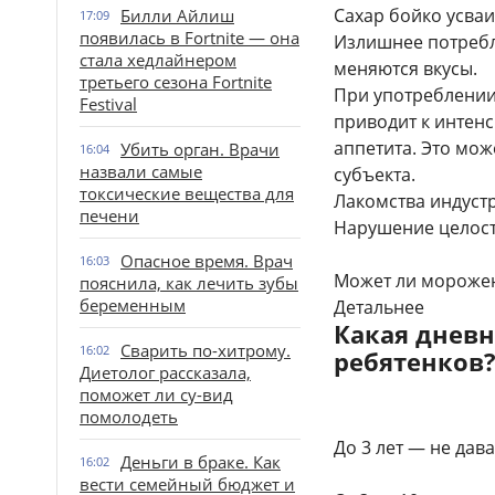
Сахар бойко усваи
Билли Айлиш
17:09
появилась в Fortnite — она
Излишнее потребл
стала хедлайнером
меняются вкусы.
третьего сезона Fortnite
При употреблении
Festival
приводит к интенс
аппетита. Это може
Убить орган. Врачи
16:04
назвали самые
субъекта.
токсические вещества для
Лакомства индуст
печени
Нарушение целост
Опасное время. Врач
16:03
Может ли морожен
пояснила, как лечить зубы
беременным
Детальнее
Какая дневн
Сварить по-хитрому.
16:02
ребятенков
Диетолог рассказала,
поможет ли су-вид
помолодеть
До 3 лет — не дав
Деньги в браке. Как
16:02
вести семейный бюджет и