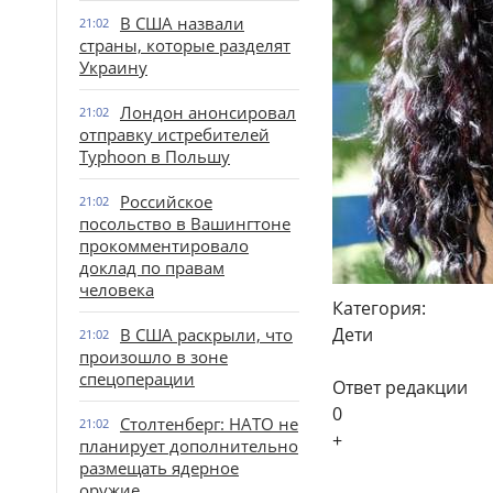
В США назвали
21:02
страны, которые разделят
Украину
Лондон анонсировал
21:02
отправку истребителей
Typhoon в Польшу
Российское
21:02
посольство в Вашингтоне
прокомментировало
доклад по правам
человека
Категория:
Дети
В США раскрыли, что
21:02
произошло в зоне
спецоперации
Ответ редакции
0
Столтенберг: НАТО не
21:02
+
планирует дополнительно
размещать ядерное
оружие