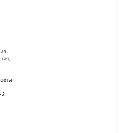
бил
ния,
нфеты
 2