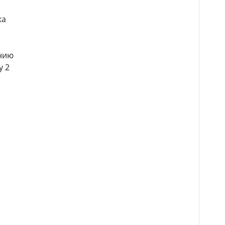
ка
ению
у 2