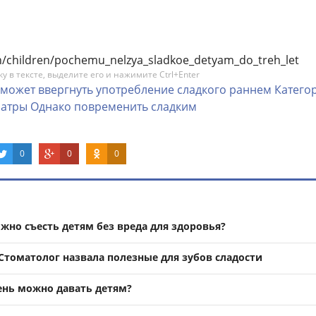
lth/children/pochemu_nelzya_sladkoe_detyam_do_treh_let
 в тексте, выделите его и нажимите Ctrl+Enter
может
ввергнуть
употребление
сладкого
раннем
Катего
иатры
Однако
повременить
сладким
0
0
0
жно съесть детям без вреда для здоровья?
Стоматолог назвала полезные для зубов сладости
день можно давать детям?