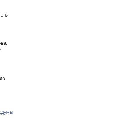
есть
ва,
у
ыло
сдумы