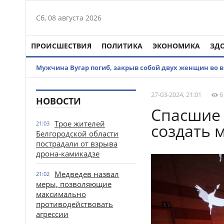
Сб, 08 августа 2026
ПРОИСШЕСТВИЯ
ПОЛИТИКА
ЭКОНОМИКА
ЗД
Мужчина Вугар погиб, закрыв собой двух женщин во в
27-03-2024, 21:01
6
НОВОСТИ
Спасшие
Трое жителей
21:03
создать 
Белгородской области
пострадали от взрыва
дрона-камикадзе
Медведев назвал
21:02
меры, позволяющие
максимально
противодействовать
агрессии