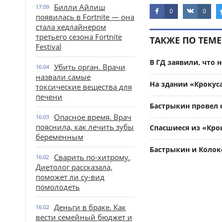
Билли Айлиш
17:09
0
0
появилась в Fortnite — она
стала хедлайнером
третьего сезона Fortnite
ТАКЖЕ ПО ТЕМЕ
Festival
В ГД заявили, что 
Убить орган. Врачи
16:04
назвали самые
На здании «Крокус
токсические вещества для
печени
Бастрыкин провел 
Опасное время. Врач
16:03
пояснила, как лечить зубы
Спасшиеся из «Крок
беременным
Бастрыкин и Колоко
Сварить по-хитрому.
16:02
Диетолог рассказала,
поможет ли су-вид
помолодеть
Деньги в браке. Как
16:02
вести семейный бюджет и