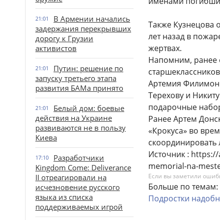
именами погибших
В Армении начались
21:01
Также Кузнецова о
задержания перекрывших
лет назад в пожар
дорогу к Грузии
жертвах.
активистов
Напомним, ранее 
Путин: решение по
21:01
старшеклассников,
запуску третьего этапа
Артемия Филимоно
развития БАМа принято
Терехову и Никиту
подарочные набор
Белый дом: боевые
21:01
действия на Украине
Ранее Артем Донск
развиваются не в пользу
«Крокуса» во врем
Киева
скоординировать 
Источник : https://
Разработчики
17:10
memorial-na-meste
Kingdom Come: Deliverance
Если вы заметили ошибку
II отреагировали на
Больше по темам:
исчезновение русского
языка из списка
Подростки
надоб
поддерживаемых игрой