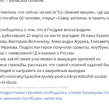
», – написала политик.
тметила, что сейчас на месте ТЦ «Зимняя вишня», где ш
е погибли 60 человек, открыт «Сквер ангелов» в память о
сообщалось о том, что в Госдуме вознаградили
 работавших 22 марта на месте трагедии: Ислама Халило
ва, Викторию Волчихину, Александра Журика, Елизавет
 Иванова. Подростки-герои получили грамоты, ноутбуки,
ы с символикой ГД и книжки о России.
ов, какой также участвовал в эвакуации зрителей из
ена стрельбы, рассказал, что самой сложной задачей б
людей и направить их к аварийным выходам.
aif.ru/society/spasshie-lyudey-podrostki-predlozhili-sozdat-
-krokusa
 в тексте, выделите его и нажимите Ctrl+Enter
подростками
героями
пообщалась
спикер
Кузнецова
Го
но
именами
погибших»
написала