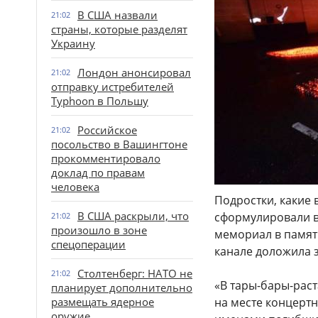
В США назвали
21:02
страны, которые разделят
Украину
Лондон анонсировал
21:02
отправку истребителей
Typhoon в Польшу
Российское
21:02
посольство в Вашингтоне
прокомментировало
доклад по правам
человека
Подростки, какие
В США раскрыли, что
сформулировали вз
21:02
произошло в зоне
мемориал в память
спецоперации
канале доложила з
Столтенберг: НАТО не
21:02
«В тары-бары-раст
планирует дополнительно
размещать ядерное
на месте концертн
оружие