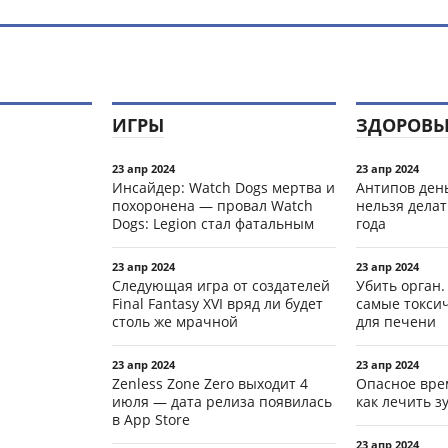
ИГРЫ
ЗДОРОВЬ
23 апр 2024
23 апр 2024
Инсайдер: Watch Dogs мертва и
Антипов день
похоронена — провал Watch
нельзя делат
Dogs: Legion стал фатальным
года
23 апр 2024
23 апр 2024
Следующая игра от создателей
Убить орган.
Final Fantasy XVI вряд ли будет
самые токси
столь же мрачной
для печени
23 апр 2024
23 апр 2024
Zenless Zone Zero выходит 4
Опасное вре
июля — дата релиза появилась
как лечить 
в App Store
23 апр 2024