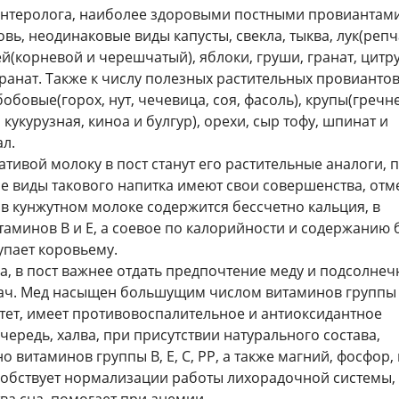
энтеролога, наиболее здоровыми постными провиантам
ь, неодинаковые виды капусты, свекла, тыква, лук(реп
ей(корневой и черешчатый), яблоки, груши, гранат, цитр
гранат. Также к числу полезных растительных провианто
обовые(горох, нут, чечевица, соя, фасоль), крупы(гречн
кукурузная, киноа и булгур), орехи, сыр тофу, шпинат и
л.
тивой молоку в пост станут его растительные аналоги, 
е виды такового напитка имеют свои совершенства, отм
, в кунжутном молоке содержится бессчетно кальция, в
аминов В и Е, а соевое по калорийности и содержанию 
упает коровьему.
а, в пост важнее отдать предпочтение меду и подсолне
врач. Мед насыщен большущим числом витаминов группы 
тет, имеет противовоспалительное и антиоксидантное
очередь, халва, при присутствии натурального состава,
о витаминов группы В, Е, С, РР, а также магний, фосфор,
особствует нормализации работы лихорадочной системы,