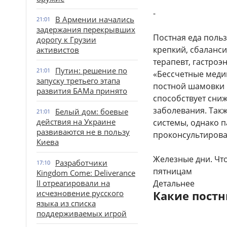
-
В Армении начались
21:01
задержания перекрывших
Постная еда польз
дорогу к Грузии
крепкий, сбаланс
активистов
терапевт, гастроэ
Путин: решение по
21:01
«Бессчетные меди
запуску третьего этапа
постной шамовки 
развития БАМа принято
способствует сни
заболевания. Такж
Белый дом: боевые
21:01
действия на Украине
системы, однако п
развиваются не в пользу
проконсультироват
Киева
Железные дни. Чт
Разработчики
17:10
пятницам
Kingdom Come: Deliverance
II отреагировали на
Детальнее
исчезновение русского
Какие пост
языка из списка
поддерживаемых игрой