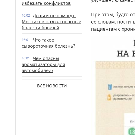
улучшению качест
избежать конфликтов
При этом, будто о
Деньги не помогут.
16:02
Мясников назвал опасные
ее словам, постит
болезни богачей
пациентам с хрон
Что такое
16:01
сывороточная болезнь?
Чем опасны
16:01
ароматизаторы для
автомобилей?
ВСЕ НОВОСТИ