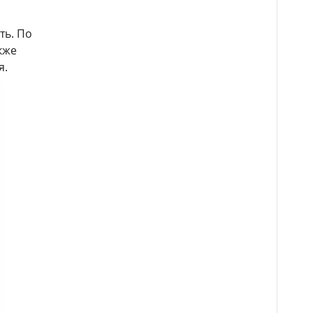
ть. По
кже
я.