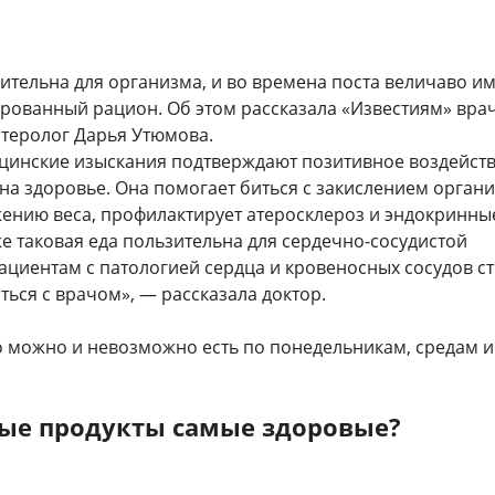
ительна для организма, и во времена поста величаво и
ированный рацион. Об этом рассказала «Известиям» врач
нтеролог Дарья Утюмова.
цинские изыскания подтверждают позитивное воздейст
на здоровье. Она помогает биться с закислением органи
жению веса, профилактирует атеросклероз и эндокринны
е таковая еда пользительна для сердечно-сосудистой
ациентам с патологией сердца и кровеносных сосудов с
ься с врачом», — рассказала доктор.
о можно и невозможно есть по понедельникам, средам и
ные продукты самые здоровые?