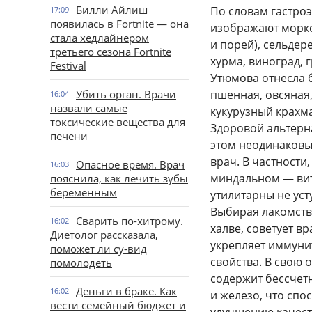
Билли Айлиш
По словам гастро
17:09
появилась в Fortnite — она
изображают морков
стала хедлайнером
и порей), сельдер
третьего сезона Fortnite
хурма, виноград, 
Festival
Утюмова отнесла б
Убить орган. Врачи
пшенная, овсяная, 
16:04
назвали самые
кукурузный крахма
токсические вещества для
Здоровой альтерна
печени
этом неодинаковы
врач. В частности
Опасное время. Врач
16:03
миндальном — вит
пояснила, как лечить зубы
беременным
утилитарны не уст
Выбирая лакомств
Сварить по-хитрому.
16:02
халве, советует 
Диетолог рассказала,
укрепляет иммуни
поможет ли су-вид
свойства. В свою 
помолодеть
содержит бессчетн
Деньги в браке. Как
16:02
и железо, что сп
вести семейный бюджет и