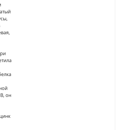
и
чатый
усы,
в
евая,
при
етила
белка
чной
В, он
 цинк