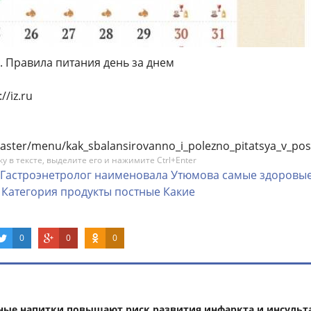
. Правила питания день за днем
//iz.ru
t_easter/menu/kak_sbalansirovanno_i_polezno_pitatsya_v_pos
 в тексте, выделите его и нажимите Ctrl+Enter
Гастроэнетролог
наименовала
Утюмова
самые
здоровы
Категория
продукты
постные
Какие
0
0
0
ные напитки повышают риск развития инфаркта и инсульт