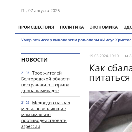
Пт, 07 августа 2026
ПРОИСШЕСТВИЯ
ПОЛИТИКА
ЭКОНОМИКА
ЗД
Умер режиссер киноверсии рок-оперы «Иисус Христос 
19-03-2024, 19:10
8
НОВОСТИ
Как сбал
Трое жителей
21:03
питаться 
Белгородской области
пострадали от взрыва
дрона-камикадзе
Медведев назвал
21:02
меры, позволяющие
максимально
противодействовать
агрессии