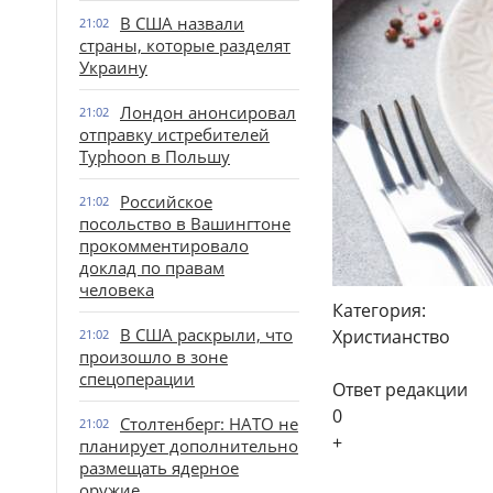
В США назвали
21:02
страны, которые разделят
Украину
Лондон анонсировал
21:02
отправку истребителей
Typhoon в Польшу
Российское
21:02
посольство в Вашингтоне
прокомментировало
доклад по правам
человека
Категория:
В США раскрыли, что
Христианство
21:02
произошло в зоне
спецоперации
Ответ редакции
0
Столтенберг: НАТО не
21:02
+
планирует дополнительно
размещать ядерное
оружие