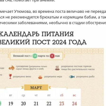
ва сна, помогает при анемии.
тмечает Утюмова, во времена поста величаво не перееда
ься не рекомендуется брюхатым и кормящим бабам, а та
ическими заболеваниями, необычно в стадии обострени