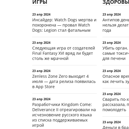
ИГРЫ
ЗДОРОВЬ
23 апр 2024
23 апр 2024
Инсайдер: Watch Dogs мертва и
Антипов день
похоронена — провал Watch
нельзя делат
Dogs: Legion стал фатальным
года
23 апр 2024
23 апр 2024
Следующая игра от создателей
Убить орган.
Final Fantasy XVI вряд ли будет
самые токси
столь же мрачной
для печени
23 апр 2024
23 апр 2024
Zenless Zone Zero выходит 4
Опасное вре
июля — дата релиза появилась
как лечить 
в App Store
23 апр 2024
Сварить по-х
23 апр 2024
Разработчики Kingdom Come:
рассказала, 
Deliverance II отреагировали на
помолодеть
исчезновение русского языка
из списка поддерживаемых
23 апр 2024
игрой
Деньги в бра