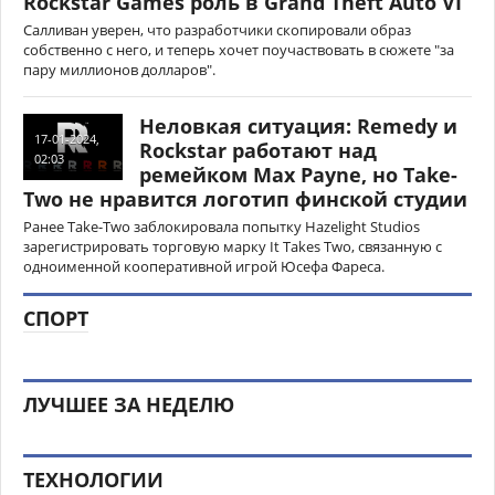
Rockstar Games роль в Grand Theft Auto VI
Салливан уверен, что разработчики скопировали образ
собственно с него, и теперь хочет поучаствовать в сюжете "за
пару миллионов долларов".
Неловкая ситуация: Remedy и
17-01-2024,
Rockstar работают над
02:03
ремейком Max Payne, но Take-
Two не нравится логотип финской студии
Ранее Take-Two заблокировала попытку Hazelight Studios
зарегистрировать торговую марку It Takes Two, связанную с
одноименной кооперативной игрой Юсефа Фареса.
СПОРТ
ЛУЧШЕЕ ЗА НЕДЕЛЮ
ТЕХНОЛОГИИ