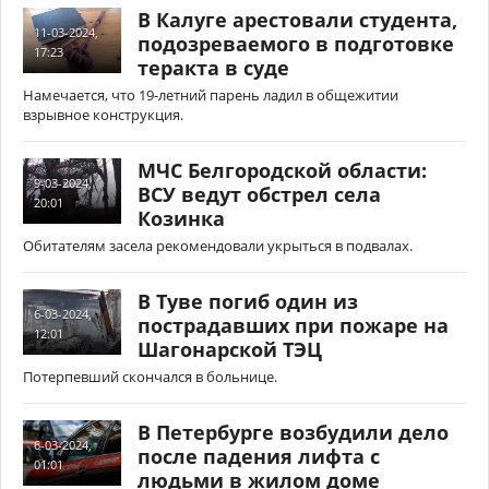
В Калуге арестовали студента,
11-03-2024,
подозреваемого в подготовке
17:23
теракта в суде
Намечается, что 19-летний парень ладил в общежитии
взрывное конструкция.
МЧС Белгородской области:
9-03-2024,
ВСУ ведут обстрел села
20:01
Козинка
Обитателям засела рекомендовали укрыться в подвалах.
В Туве погиб один из
6-03-2024,
пострадавших при пожаре на
12:01
Шагонарской ТЭЦ
Потерпевший скончался в больнице.
В Петербурге возбудили дело
6-03-2024,
после падения лифта с
01:01
людьми в жилом доме