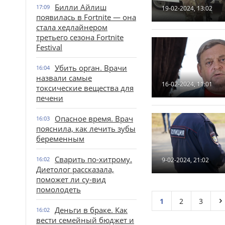
Билли Айлиш
17:09
19-02-2024, 13:02
появилась в Fortnite — она
стала хедлайнером
третьего сезона Fortnite
Festival
Убить орган. Врачи
16:04
назвали самые
16-02-2024, 11:01
токсические вещества для
печени
Опасное время. Врач
16:03
пояснила, как лечить зубы
беременным
Сварить по-хитрому.
16:02
9-02-2024, 21:02
Диетолог рассказала,
поможет ли су-вид
помолодеть
1
2
3
Деньги в браке. Как
16:02
вести семейный бюджет и