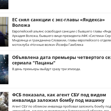
ЕС снял санкции с экс-главы «Яндекса»
Воложа
Европейский альянс освободил санкции с бывшего главы «Янд
Аркадия Воложа, бывшего вице-президента АФК «Система» Сер
Мндоянца и гражданина Словакии, главы европейского отделе
мотоклуба «Ночные волки» Йозефа Гамблека
Объявлена дата премьеры четвертого се
сериала "Пацаны"
В день премьеры выйдут сразу три эпизода.
ФСБ показала, как агент СБУ под видом
инвалида заложил бомбу под машину
Агент СБУ по обликом инвалида пробовал заложить бомбу под
автомобиль одного из политиков в Запорожской области, его