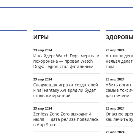
ИГРЫ
ЗДОРОВЬ
23 апр 2024
23 апр 2024
Инсайдер: Watch Dogs мертва и
Антипов день
похоронена — провал Watch
нельзя делат
Dogs: Legion стал фатальным
года
23 апр 2024
23 апр 2024
Следующая игра от создателей
Убить орган.
Final Fantasy XVI вряд ли будет
самые токси
столь же мрачной
для печени
23 апр 2024
23 апр 2024
Zenless Zone Zero выходит 4
Опасное вре
июля — дата релиза появилась
как лечить 
в App Store
23 апр 2024