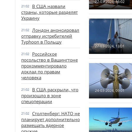
27-03-2024, 16:02
В США назвали
21:02
страны, которые разделят
Украину
Лондон анонсировал
21:02
отправку истребителей
Typhoon в Польшу
27-03-2024, 13:01
Российское
21:02
посольство в Вашингтоне
прокомментировало
доклад по правам
человека
В США раскрыли, что
21:02
24-03-2024, 09:01
произошло в зоне
спецоперации
Столтенберг: НАТО не
21:02
планирует дополнительно
размещать ядерное
оружие