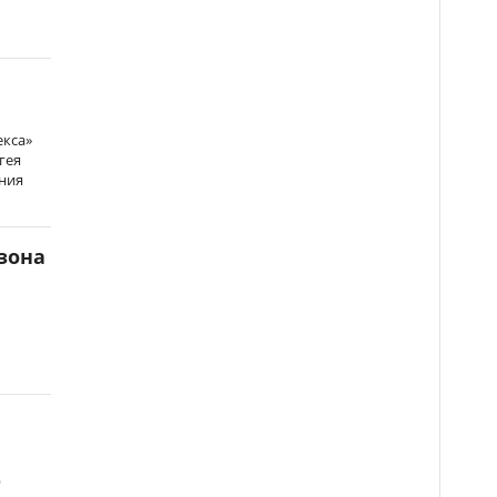
екса»
гея
ния
зона