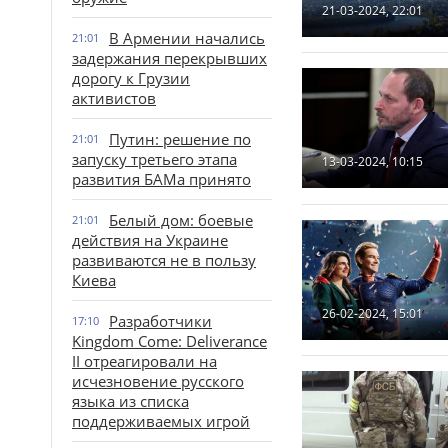
21-03-2024, 22:01
В Армении начались
21:01
задержания перекрывших
дорогу к Грузии
активистов
Путин: решение по
21:01
запуску третьего этапа
13-03-2024, 10:15
развития БАМа принято
Белый дом: боевые
21:01
действия на Украине
развиваются не в пользу
Киева
26-02-2024, 15:01
Разработчики
17:10
Kingdom Come: Deliverance
II отреагировали на
исчезновение русского
языка из списка
поддерживаемых игрой