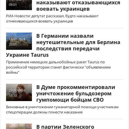
наказывают отказывающихся
09:01
воевать украинцев
РИА Новости: депутат рассказал, будто наказывают
отнекивающихся воевать украинцев
В Германии назвали
16-03-2024,
неутешительные для Берлина
23:01
последствия передачи
Украине Taurus
Применение немецких дальнобойных ракет Taurus по
российской территории станет фактически "объявлением
войны"
В Думе прокомментировали
23-01-2024,
уничтожение бульдозером
13:10
гумпомощи бойцам СВО
Виновные в уничтожении гуманитарной помощи участникам
спецоперации должны понести наказание
В партии Зеленского