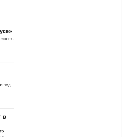
усе»
еловек.
и под
о
т в
то
кто