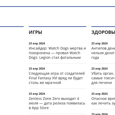
ИГРЫ
ЗДОРОВЬ
23 апр 2024
23 апр 2024
Инсайдер: Watch Dogs мертва и
Антипов день
похоронена — провал Watch
нельзя делат
Dogs: Legion стал фатальным
года
23 апр 2024
23 апр 2024
Следующая игра от создателей
Убить орган.
Final Fantasy XVI вряд ли будет
самые токси
столь же мрачной
для печени
23 апр 2024
23 апр 2024
Zenless Zone Zero выходит 4
Опасное вре
июля — дата релиза появилась
как лечить 
в App Store
23 апр 2024