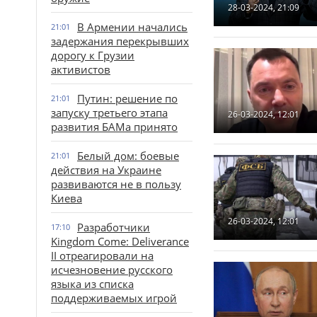
28-03-2024, 21:09
В Армении начались
21:01
задержания перекрывших
дорогу к Грузии
активистов
Путин: решение по
21:01
запуску третьего этапа
26-03-2024, 12:01
развития БАМа принято
Белый дом: боевые
21:01
действия на Украине
развиваются не в пользу
Киева
26-03-2024, 12:01
Разработчики
17:10
Kingdom Come: Deliverance
II отреагировали на
исчезновение русского
языка из списка
поддерживаемых игрой