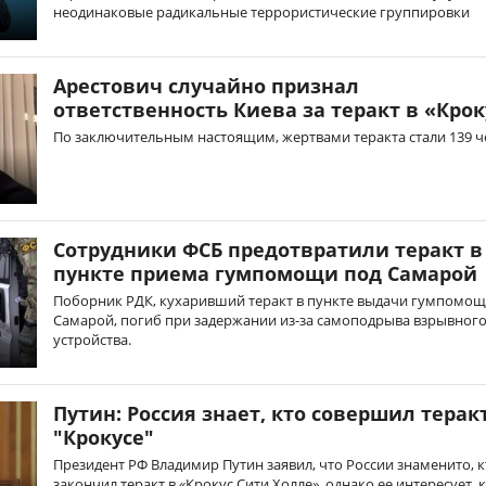
неодинаковые радикальные террористические группировки
Арестович случайно признал
ответственность Киева за теракт в «Крок
По заключительным настоящим, жертвами теракта стали 139 ч
Сотрудники ФСБ предотвратили теракт в
пункте приема гумпомощи под Самарой
Поборник РДК, кухаривший теракт в пункте выдачи гумпомощ
Самарой, погиб при задержании из-за самоподрыва взрывног
устройства.
Путин: Россия знает, кто совершил терак
"Крокусе"
Президент РФ Владимир Путин заявил, что России знаменито, к
закончил теракт в «Крокус Сити Холле», однако ее интересует, 