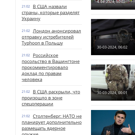
4-04-2024, 00:02
В США назвали
21:02
страны, которые разделят
Украину
Лондон анонсировал
21:02
отправку истребителей
Typhoon в Польшу
30-03-2024, 06:02
Российское
21:02
посольство в Вашингтоне
прокомментировало
доклад по правам
человека
В США раскрыли, что
21:02
30-03-2024, 00:01
произошло в зоне
спецоперации
Столтенберг: НАТО не
21:02
планирует дополнительно
размещать ядерное
оружие