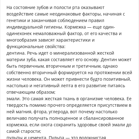
На состояние зубов и полости рта оказывают
воздействие самые неодинаковые факторы, начиная с
генетики и заканчивая соблюдением правил
индивидуальной гигиены. Кормежка — еще один-
одинехонек немаловажный фактор, от его качества и
многообразия зависят характеристики и
функциональные свойства:
дентина. Речь идет о минерализованной жесткой
материи зуба, какая составляет его основу. Дентин может
быть первичным, вторичным и третичным, однако
собственно вторичный формируется на протяжении всей
жизни человека. Он может привнести будто позитивный,
настолько и негативный лепта в его развитие питаясь
отвечающим образом;
эмали. Это самая жесткая ткань в организме человека. Ее
твердость помимо прочего определяется присутствием в
ней магния, фтора, углерода, вот почему настолько
величаво получать полноценное и сбалансированное
кормежка, если охота сохранить здоровье своей эмали до
самой старости;
пульпы и цемента. Пульпа — это волокнистая