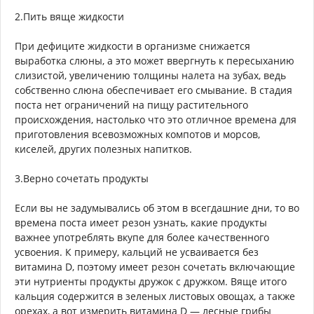
2.Пить вяще жидкости
При дефиците жидкости в организме снижается
выработка слюны, а это может ввергнуть к пересыханию
слизистой, увеличению толщины налета на зубах, ведь
собственно слюна обеспечивает его смывание. В стадия
поста нет ограничений на пищу растительного
происхождения, настолько что это отличное времена для
приготовления всевозможных компотов и морсов,
киселей, других полезных напитков.
3.Верно сочетать продукты
Если вы не задумывались об этом в всегдашние дни, то во
времена поста имеет резон узнать, какие продукты
важнее употреблять вкупе для более качественного
усвоения. К примеру, кальций не усваивается без
витамина D, поэтому имеет резон сочетать включающие
эти нутриенты продукты дружок с дружком. Вяще итого
кальция содержится в зеленых листовых овощах, а также
орехах, а вот измерить витамина D — лесные грибы