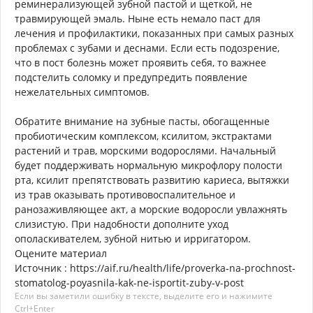
реминерализующей зубной пастой и щеткой, не
травмирующей эмаль. Ныне есть немало паст для
лечения и профилактики, показанных при самых разных
проблемах с зубами и деснами. Если есть подозрение,
что в пост болезнь может проявить себя, то важнее
подстелить соломку и предупредить появление
нежелательных симптомов.
Обратите внимание на зубные пасты, обогащенные
пробиотическим комплексом, ксилитом, экстрактами
растений и трав, морскими водорослями. Начальный
будет поддерживать нормальную микрофлору полости
рта, ксилит препятствовать развитию кариеса, вытяжки
из трав оказывать противовоспалительное и
ранозаживляющее акт, а морские водоросли увлажнять
слизистую. При надобности дополните уход
ополаскивателем, зубной нитью и ирригатором.
Оцените материал
Источник : https://aif.ru/health/life/proverka-na-prochnost-
stomatolog-poyasnila-kak-ne-isportit-zuby-v-post
Если вы заметили ошибку в тексте, выделите его и нажимите
Ctrl+Enter