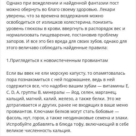
Однако при вожделении и найденной фантазии пост
можно обернуть во благо своему здоровью. Лекари
уверены, что за времена воздержания можно
освободиться от излишков холестерина, понизить
уровень глюкозы в крови, ввергнуть в распорядок вес и
нормализовать пищеварение, постановив проблему
запоров. И все это без вреда для своих зубов, однако для
этого величаво соблюдать найденные правила:
1.Приглядеться к новоиспеченным провиантам
Если вы ввек не ели морскую капусту, то опамятовалась
пора познакомиться с ней подомашнее, ведь в ней
содержится все, что надобно вашим зубам — витамины Е,
С, D, А, группы В, минералы — йод, селен, марганец,
кальций, магний, калий, железо, а также белки. Это же
дотрагивается и других, ранее не входящих в ваше меню
провиантов. Ключами белков могут стать бобовые —
фасоль, нут, горох, а также неодинаковые семена и злаки.
Испробуйте добавлять в блюда тофу, включающий в себе
великое численность кальция.