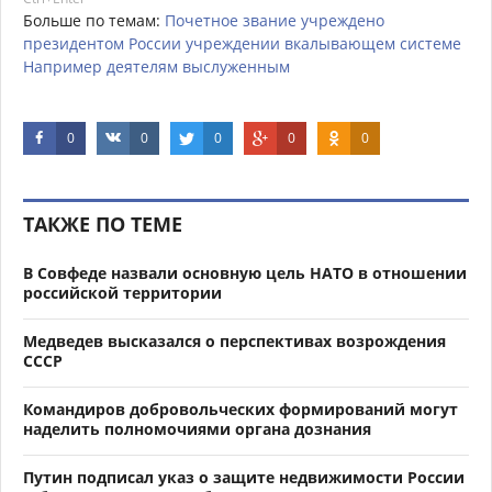
Больше по темам:
Почетное
звание
учреждено
президентом
России
учреждении
вкалывающем
системе
Например
деятелям
выслуженным
0
0
0
0
0
ТАКЖЕ ПО ТЕМЕ
В Совфеде назвали основную цель НАТО в отношении
российской территории
Медведев высказался о перспективах возрождения
СССР
Командиров добровольческих формирований могут
наделить полномочиями органа дознания
Путин подписал указ о защите недвижимости России