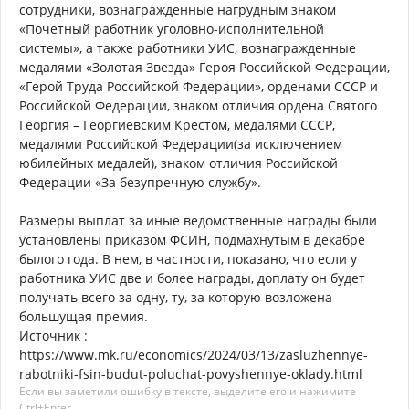
сотрудники, вознагражденные нагрудным знаком
«Почетный работник уголовно-исполнительной
системы», а также работники УИС, вознагражденные
медалями «Золотая Звезда» Героя Российской Федерации,
«Герой Труда Российской Федерации», орденами СССР и
Российской Федерации, знаком отличия ордена Святого
Георгия – Георгиевским Крестом, медалями СССР,
медалями Российской Федерации(за исключением
юбилейных медалей), знаком отличия Российской
Федерации «За безупречную службу».
Размеры выплат за иные ведомственные награды были
установлены приказом ФСИН, подмахнутым в декабре
былого года. В нем, в частности, показано, что если у
работника УИС две и более награды, доплату он будет
получать всего за одну, ту, за которую возложена
большущая премия.
Источник :
https://www.mk.ru/economics/2024/03/13/zasluzhennye-
rabotniki-fsin-budut-poluchat-povyshennye-oklady.html
Если вы заметили ошибку в тексте, выделите его и нажимите
Ctrl+Enter