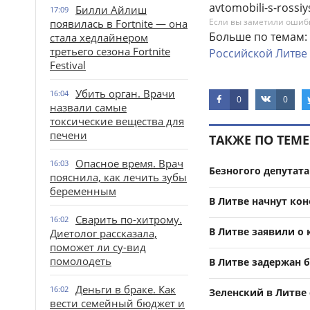
avtomobili-s-rossi
Билли Айлиш
17:09
Если вы заметили ошибку
появилась в Fortnite — она
Больше по темам:
стала хедлайнером
третьего сезона Fortnite
Российской
Литве
Festival
Убить орган. Врачи
16:04
0
0
назвали самые
токсические вещества для
печени
ТАКЖЕ ПО ТЕМЕ
Опасное время. Врач
16:03
Безногого депутат
пояснила, как лечить зубы
беременным
В Литве начнут ко
Сварить по-хитрому.
16:02
В Литве заявили о
Диетолог рассказала,
поможет ли су-вид
помолодеть
В Литве задержан 
Деньги в браке. Как
16:02
Зеленский в Литве
вести семейный бюджет и