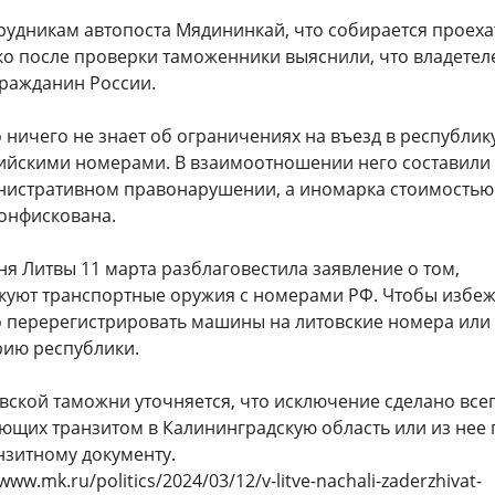
рудникам автопоста Мядининкай, что собирается проеха
ко после проверки таможенники выяснили, что владетел
гражданин России.
о ничего не знает об ограничениях на въезд в республик
сийскими номерами. В взаимоотношении него составили
нистративном правонарушении, а иномарка стоимостью
конфискована.
я Литвы 11 марта разблаговестила заявление о том,
скуют транспортные оружия с номерами РФ. Чтобы избеж
о перерегистрировать машины на литовские номера или
рию республики.
вской таможни уточняется, что исключение сделано всег
ующих транзитом в Калининградскую область или из нее 
зитному документу.
www.mk.ru/politics/2024/03/12/v-litve-nachali-zaderzhivat-