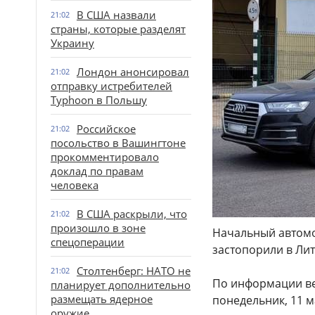
В США назвали
21:02
страны, которые разделят
Украину
Лондон анонсировал
21:02
отправку истребителей
Typhoon в Польшу
Российское
21:02
посольство в Вашингтоне
прокомментировало
доклад по правам
человека
В США раскрыли, что
21:02
произошло в зоне
Начальный автом
спецоперации
застопорили в Ли
Столтенберг: НАТО не
21:02
По информации вед
планирует дополнительно
размещать ядерное
понедельник, 11 
оружие