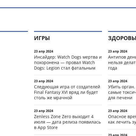
ИГРЫ
ЗДОРОВЬ
23 апр 2024
23 апр 2024
Инсайдер: Watch Dogs мертва и
Антипов день
похоронена — провал Watch
нельзя делат
Dogs: Legion стал фатальным
года
23 апр 2024
23 апр 2024
Следующая игра от создателей
Убить орган.
Final Fantasy XVI вряд ли будет
самые токси
столь же мрачной
для печени
23 апр 2024
23 апр 2024
Zenless Zone Zero выходит 4
Опасное вре
июля — дата релиза появилась
как лечить 
в App Store
23 апр 2024