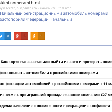
yskimi-nomerami.html
 в тексте, выделите его и нажимите Ctrl+Enter
Начальный
регистрационными
автомобиль
номерами
застопорили
Федерации
Начальный
0
0
0
а Башкортостана заставили выйти из авто и протереть ном
нфисковывать автомобили с российскими номерами
 конфискации автомобилей с российскими номерами с 11 м
бизнесмен, проигравший принадлежавшие компании €27 м
 сделал заявление о возможности прекращения конфликта