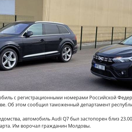
обиль с регистрационными номерами Российской Феде
тве. Об этом сообщил таможенный департамент республи
омства, автомобиль Audi Q7 был застопорен близ 23.00
марта. Им ворочал гражданин Молдовы.