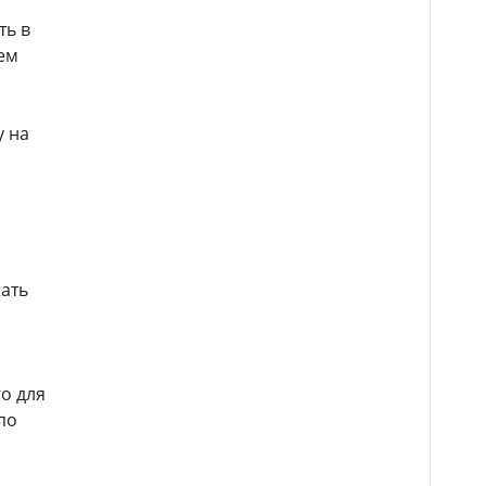
ть в
ем
у на
ать
о для
по