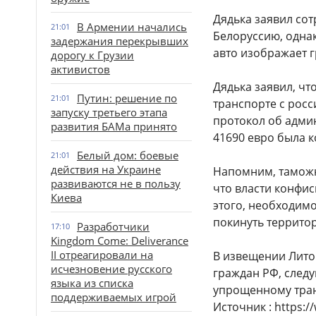
Дядька заявил сот
В Армении начались
21:01
Белоруссию, одна
задержания перекрывших
авто изображает 
дорогу к Грузии
активистов
Дядька заявил, чт
Путин: решение по
21:01
транспорте с рос
запуску третьего этапа
протокол об адми
развития БАМа принято
41690 евро была 
Белый дом: боевые
21:01
действия на Украине
Напомним, таможн
развиваются не в пользу
что власти конфи
Киева
этого, необходим
покинуть террито
Разработчики
17:10
Kingdom Come: Deliverance
II отреагировали на
В извещении Лито
исчезновение русского
граждан РФ, след
языка из списка
упрощенному тран
поддерживаемых игрой
Источник : https://