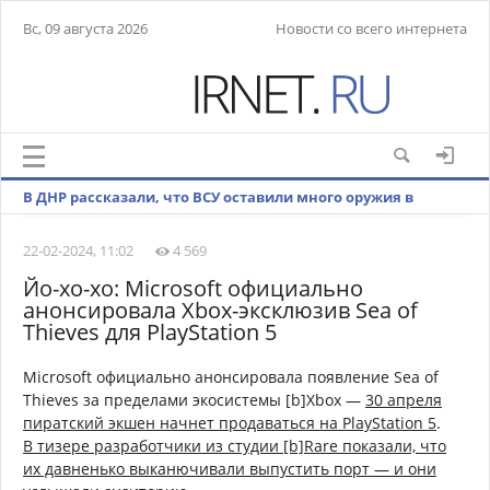
Вс, 09 августа 2026
Новости со всего интернета
В ДНР рассказали, что ВСУ оставили много оружия в
Невельском при отступлении
22-02-2024, 11:02
4 569
Йо-хо-хо: Microsoft официально
анонсировала Xbox-эксклюзив Sea of
Thieves для PlayStation 5
Microsoft официально анонсировала появление Sea of
Thieves за пределами экосистемы [b]Xbox —
30 апреля
пиратский экшен начнет продаваться на PlayStation 5
.
В тизере разработчики из студии [b]Rare показали, что
их давненько выканючивали выпустить порт — и они