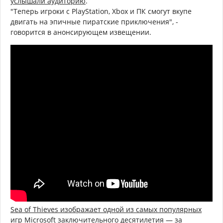
услышали аудиторию
.
"Теперь игроки с PlayStation, Xbox и ПК смогут вкупе
двигать на эпичные пиратские приключения", -
говорится в анонсирующем извещении.
Sea of Thieves изображает одной из самых популярных
игр Microsoft заключительного десятилетия — за