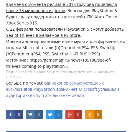
времена с момента релиза в 2018 году она привлекла
более 35 миллионов игроков
. Версия для PlayStation 5
будет сразу поддерживать кроссплей с ПК, Xbox One и
Xbox Series X|S.
С 22 февраля пользователи PlayStation 5 смогут добавить
Sea of Thieves в желаемое в PS Store
.
Иными анонсированными ныне мультиплатформенными
играми Microsoft стали [b]Grounded(PS4, PS5, Switch),
[b]Pentiment(PS4, PS5, Switch)и Hi-Fi RUSH(PS5).
Источник : https://gamemag.ru/news/185186/sea-of-
thieves-coming-to-playstation-5
Если вы заметили ошибку в тексте, выделите его и нажимите
Ctrl+Enter
Больше по темам:
одинехонек
самых
успешных
эксклюзивов
PlayStation
возникнет
Microsoft
услышали
аудиторию
выпустить
выканючивали
0
0
0
0
0