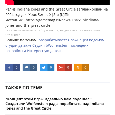
Релиз Indiana Jones and the Great Circle запланирован на
2024 год для Xbox Series X|S и [b]ПК.
Источник : https://gamemag.ru/news/184617/indiana-
jones-and-the-great-circle
Если вы заметили ошибку в тексте, выделите его и нажимите
Ctrl+Enter
Больше по темам:
разрабатывается
важнецки
ведомом
студии
движке
Студия
bWolfenstein
последних
разработки
Интересную
детель
0
0
0
0
0
ТАКЖЕ ПО ТЕМЕ
"Концепт этой игры идеально нам подошел":
Создатели Wolfenstein рады поработать над Indiana
Jones and the Great Circle