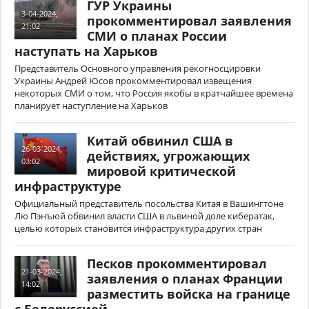
ГУР Украины
3-04-2024,
прокомментировал заявления
21:02
СМИ о планах России
наступать на Харьков
Представитель Основного управления рекогносцировки
Украины Андрей Юсов прокомментировал извещения
некоторых СМИ о том, что Россия якобы в кратчайшее времена
планирует наступление на Харьков
Китай обвинил США в
26-03-2024,
действиях, угрожающих
03:02
мировой критической
инфраструктуре
Официальный представитель посольства Китая в Вашингтоне
Лю Пэнъюй обвинил власти США в львиной доле кибератак,
целью которых становится инфраструктура других стран
Песков прокомментировал
21-03-2024,
заявления о планах Франции
14:02
разместить войска на границе