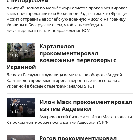
с Белоруссией
Дмитрий Песков по мольбе журналистов прокомментировал
заявления представителя Верховной Рады о том, что Франция
может отправить европейскую военную миссию на границу
Украины и Белоруссии с тем, чтобы высвободить
дислоцированные там подразделения ВСУ
Картаполов
29-02-2024,
прокомментировал
16:10
возможные переговоры с
Украиной
Депутат Госдумы и луковица комитета по обороне Андрей
Картаполов прокомментировал вероятные переговоры с
Украиной в беседе с телеграм-каналом SHOT
Илон Маск прокомментировал
18-02-2024,
взятие Авдеевки
12:15
Американский бизнесмен Илон Маск в соцсети
X прокомментировал пост о взятии Авдеевки ВС РФ
Рогов прокомментировал