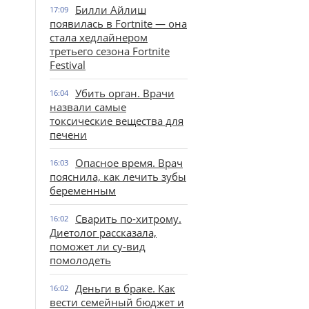
Билли Айлиш
17:09
появилась в Fortnite — она
стала хедлайнером
третьего сезона Fortnite
Festival
Убить орган. Врачи
16:04
назвали самые
токсические вещества для
печени
Опасное время. Врач
16:03
пояснила, как лечить зубы
беременным
Сварить по-хитрому.
16:02
Диетолог рассказала,
поможет ли су-вид
помолодеть
Деньги в браке. Как
16:02
вести семейный бюджет и