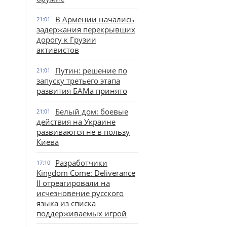
В Армении начались
21:01
задержания перекрывших
дорогу к Грузии
активистов
Путин: решение по
21:01
запуску третьего этапа
развития БАМа принято
Белый дом: боевые
21:01
действия на Украине
развиваются не в пользу
Киева
Разработчики
17:10
Kingdom Come: Deliverance
II отреагировали на
исчезновение русского
языка из списка
поддерживаемых игрой