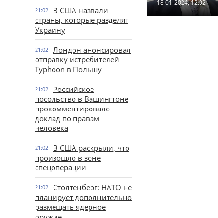
18-01-2024, 12:02
В США назвали
21:02
страны, которые разделят
Украину
Лондон анонсировал
21:02
отправку истребителей
Typhoon в Польшу
Российское
21:02
посольство в Вашингтоне
прокомментировало
доклад по правам
человека
В США раскрыли, что
21:02
произошло в зоне
спецоперации
Столтенберг: НАТО не
21:02
планирует дополнительно
размещать ядерное
оружие