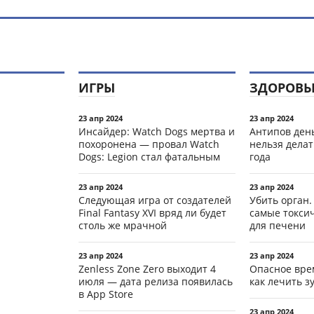
ИГРЫ
ЗДОРОВЬ
23 апр 2024
23 апр 2024
Инсайдер: Watch Dogs мертва и
Антипов день
похоронена — провал Watch
нельзя делат
Dogs: Legion стал фатальным
года
23 апр 2024
23 апр 2024
Следующая игра от создателей
Убить орган.
Final Fantasy XVI вряд ли будет
самые токси
столь же мрачной
для печени
23 апр 2024
23 апр 2024
Zenless Zone Zero выходит 4
Опасное вре
июля — дата релиза появилась
как лечить 
в App Store
23 апр 2024