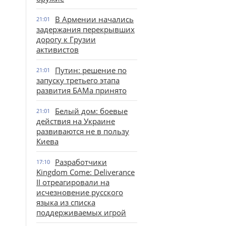
В Армении начались
21:01
задержания перекрывших
дорогу к Грузии
активистов
Путин: решение по
21:01
запуску третьего этапа
развития БАМа принято
Белый дом: боевые
21:01
действия на Украине
развиваются не в пользу
Киева
Разработчики
17:10
Kingdom Come: Deliverance
II отреагировали на
исчезновение русского
языка из списка
поддерживаемых игрой