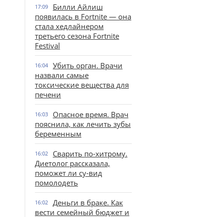
Билли Айлиш
17:09
появилась в Fortnite — она
стала хедлайнером
третьего сезона Fortnite
Festival
Убить орган. Врачи
16:04
назвали самые
токсические вещества для
печени
Опасное время. Врач
16:03
пояснила, как лечить зубы
беременным
Сварить по-хитрому.
16:02
Диетолог рассказала,
поможет ли су-вид
помолодеть
Деньги в браке. Как
16:02
вести семейный бюджет и