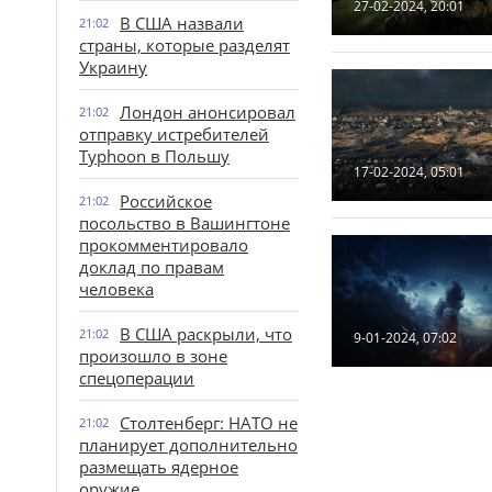
27-02-2024, 20:01
В США назвали
21:02
страны, которые разделят
Украину
Лондон анонсировал
21:02
отправку истребителей
Typhoon в Польшу
17-02-2024, 05:01
Российское
21:02
посольство в Вашингтоне
прокомментировало
доклад по правам
человека
В США раскрыли, что
21:02
9-01-2024, 07:02
произошло в зоне
спецоперации
Столтенберг: НАТО не
21:02
планирует дополнительно
размещать ядерное
оружие