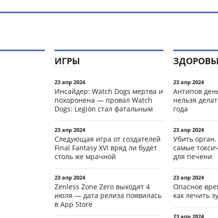
ИГРЫ
ЗДОРОВЬ
23 апр 2024
23 апр 2024
Инсайдер: Watch Dogs мертва и
Антипов день
похоронена — провал Watch
нельзя делат
Dogs: Legion стал фатальным
года
23 апр 2024
23 апр 2024
Следующая игра от создателей
Убить орган.
Final Fantasy XVI вряд ли будет
самые токси
столь же мрачной
для печени
23 апр 2024
23 апр 2024
Zenless Zone Zero выходит 4
Опасное вре
июля — дата релиза появилась
как лечить 
в App Store
23 апр 2024