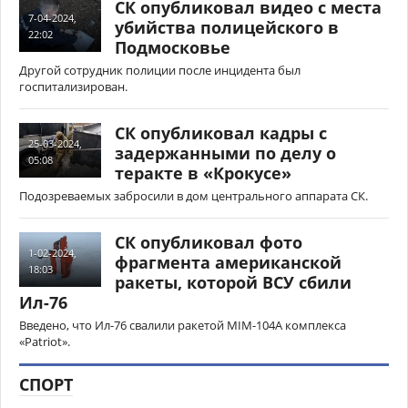
СК опубликовал видео с места
7-04-2024,
убийства полицейского в
22:02
Подмосковье
Другой сотрудник полиции после инцидента был
госпитализирован.
СК опубликовал кадры с
25-03-2024,
задержанными по делу о
05:08
теракте в «Крокусе»
Подозреваемых забросили в дом центрального аппарата СК.
СК опубликовал фото
1-02-2024,
фрагмента американской
18:03
ракеты, которой ВСУ сбили
Ил-76
Введено, что Ил-76 свалили ракетой MIM-104A комплекса
«Patriot».
СПОРТ