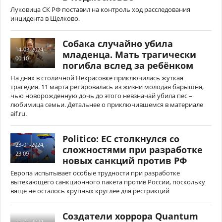
Луковица СК РФ поставил на контроль ход расследования
инцидента в Щелково.
Собака случайно убила
14-03-2024,
младенца. Мать трагически
00:10
погибла вслед за ребёнком
На днях в столичной Некрасовке приключилась жуткая
трагедия. 11 марта ретировалась из жизни молодая барышня,
чью новорожденную дочь до этого невзначай убила пес –
любимица семьи. Детальнее о приключившемся в материале
aif.ru.
Politico: ЕС столкнулся со
23-01-2024,
сложностями при разработке
23:09
новых санкций против РФ
Европа испытывает особые трудности при разработке
вытекающего санкционного пакета против России, поскольку
вяще не осталось крупных круглее для рестрикций
Создатели хоррора Quantum
11-01-2024,