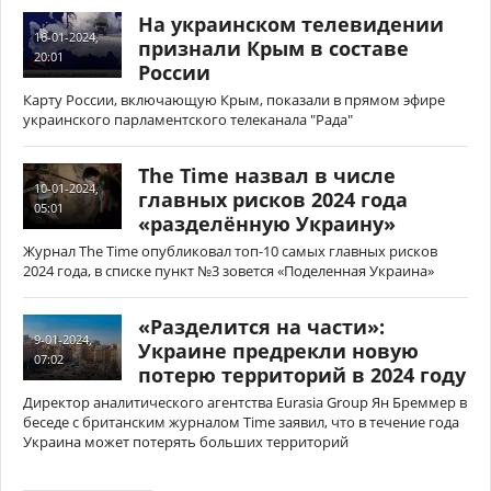
На украинском телевидении
16-01-2024,
признали Крым в составе
20:01
России
Карту России, включающую Крым, показали в прямом эфире
украинского парламентского телеканала "Рада"
The Time назвал в числе
10-01-2024,
главных рисков 2024 года
05:01
«разделённую Украину»
Журнал The Time опубликовал топ-10 самых главных рисков
2024 года, в списке пункт №3 зовется «Поделенная Украина»
«Разделится на части»:
9-01-2024,
Украине предрекли новую
07:02
потерю территорий в 2024 году
Директор аналитического агентства Eurasia Group Ян Бреммер в
беседе с британским журналом Time заявил, что в течение года
Украина может потерять больших территорий