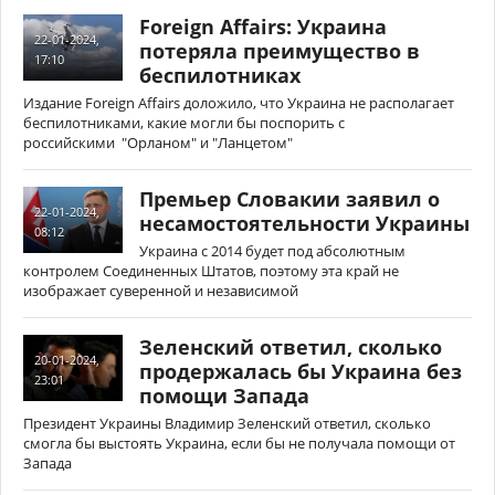
Foreign Affairs: Украина
22-01-2024,
потеряла преимущество в
17:10
беспилотниках
Издание Foreign Affairs доложило, что Украина не располагает
беспилотниками, какие могли бы поспорить с
российскими "Орланом" и "Ланцетом"
Премьер Словакии заявил о
22-01-2024,
несамостоятельности Украины
08:12
Украина с 2014 будет под абсолютным
контролем Соединенных Штатов, поэтому эта край не
изображает суверенной и независимой
Зеленский ответил, сколько
20-01-2024,
продержалась бы Украина без
23:01
помощи Запада
Президент Украины Владимир Зеленский ответил, сколько
смогла бы выстоять Украина, если бы не получала помощи от
Запада