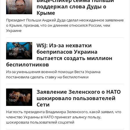
Вице-спикер сейма Польши
4-02-2024,
поддержал слова Дуды о
19:09
Крыме
Президент Польши Анджей Дуда сделал неожиданное заявление
о Крыме, признав, что он длиннее относился России, чем
Украине
WSJ: Из-за нехватки
4-02-2024,
боеприпасов Украина
05:01
пытается создать миллион
беспилотников
Из-за уменьшения военной помощи Веста Украина
постановила сделать ставку на беспилотники
Заявление Зеленского о НАТО
31-01-2024,
шокировало пользователей
19:01
Сети
Наглость президента Владимира Зеленского, какой заявил, что
членство Украины в НАТО принесет альянсу пользу,
шокировала пользователей соцсетей