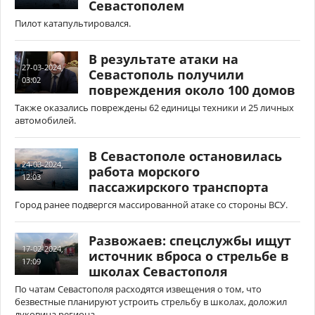
Севастополем
Пилот катапультировался.
В результате атаки на
27-03-2024,
Севастополь получили
03:02
повреждения около 100 домов
Также оказались повреждены 62 единицы техники и 25 личных
автомобилей.
В Севастополе остановилась
24-03-2024,
работа морского
12:03
пассажирского транспорта
Город ранее подвергся массированной атаке со стороны ВСУ.
Развожаев: спецслужбы ищут
17-02-2024,
источник вброса о стрельбе в
17:09
школах Севастополя
По чатам Севастополя расходятся извещения о том, что
безвестные планируют устроить стрельбу в школах, доложил
луковица региона.