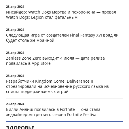
23 апр 2024
Инсайдер: Watch Dogs мертва и похоронена — провал
Watch Dogs: Legion стал фатальным
23 апр 2024
Следующая игра от создателей Final Fantasy XVI вряд ли
будет столь же мрачной
23 апр 2024
Zenless Zone Zero выходит 4 июля — дата релиза
появилась в App Store
23 апр 2024
Разработчики Kingdom Come: Deliverance II
отреагировали на исчезновение русского языка из
списка поддерживаемых игрой
23 апр 2024
Билли Айлиш появилась в Fortnite — она стала
хедлайнером третьего сезона Fortnite Festival
ЗДОРОВЬЕ