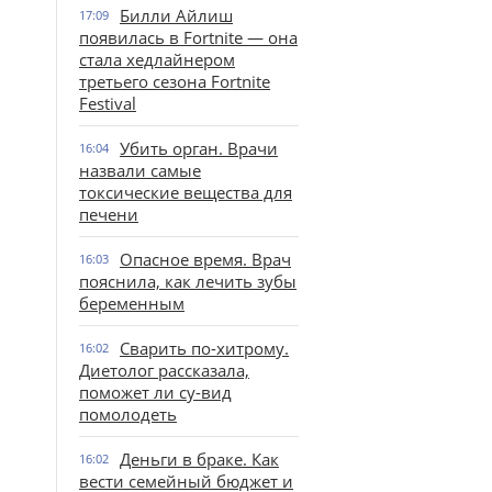
Билли Айлиш
17:09
появилась в Fortnite — она
стала хедлайнером
третьего сезона Fortnite
Festival
Убить орган. Врачи
16:04
назвали самые
токсические вещества для
печени
Опасное время. Врач
16:03
пояснила, как лечить зубы
беременным
Сварить по-хитрому.
16:02
Диетолог рассказала,
поможет ли су-вид
помолодеть
Деньги в браке. Как
16:02
вести семейный бюджет и