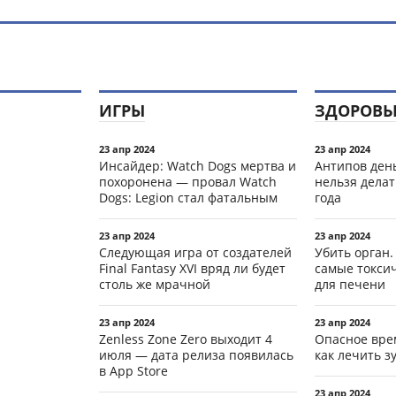
ИГРЫ
ЗДОРОВЬ
23 апр 2024
23 апр 2024
Инсайдер: Watch Dogs мертва и
Антипов день
похоронена — провал Watch
нельзя делат
Dogs: Legion стал фатальным
года
23 апр 2024
23 апр 2024
Следующая игра от создателей
Убить орган.
Final Fantasy XVI вряд ли будет
самые токси
столь же мрачной
для печени
23 апр 2024
23 апр 2024
Zenless Zone Zero выходит 4
Опасное вре
июля — дата релиза появилась
как лечить 
в App Store
23 апр 2024