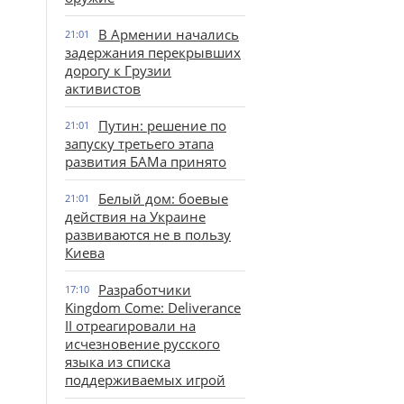
В Армении начались
21:01
задержания перекрывших
дорогу к Грузии
активистов
Путин: решение по
21:01
запуску третьего этапа
развития БАМа принято
Белый дом: боевые
21:01
действия на Украине
развиваются не в пользу
Киева
Разработчики
17:10
Kingdom Come: Deliverance
II отреагировали на
исчезновение русского
языка из списка
поддерживаемых игрой