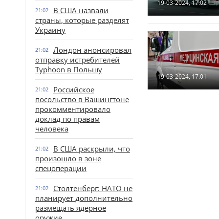
19-03-2024, 17:02
В США назвали
21:02
страны, которые разделят
Украину
Лондон анонсировал
21:02
отправку истребителей
Typhoon в Польшу
19-03-2024, 17:01
Российское
21:02
посольство в Вашингтоне
прокомментировало
доклад по правам
человека
В США раскрыли, что
21:02
произошло в зоне
спецоперации
Столтенберг: НАТО не
21:02
планирует дополнительно
размещать ядерное
оружие