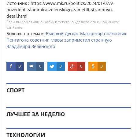
Источник : https://www.mk.ru/politics/2024/01/07/v-
povedenii-vladimira-zelenskogo-zametili-strannuyu-
detal.html
Если вы заметили ошибку в тексте, выделите его и нажимите
Ctrl+Enter
Больше по темам:
Бывший
Дуглас
Макгрегор
полковник
Пентагона
советник
главы
заприметил
странную
Владимира
Зеленского
0
0
0
0
0
СПОРТ
ЛУЧШЕЕ ЗА НЕДЕЛЮ
ТЕХНОЛОГИИ