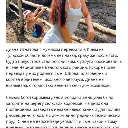
Диана Игнатова с мужиком переехали в Крым из
Тульской области восемь лет назад, сразу же после того,
будто полуостров стал российским. Супруги обосновались
в селе Чернополье Белогорского района. Вскоре после
переезда у них родился сын [b]Вова. Благоверный
корпел водителем школьного автобуса, Диана не
вкалывала, с гордостью величая себя домохозяйкой.
Самым боготворимым делом молодой женщины было
загорать на берегу сельских водоемов. На днях она
постановила разведать недавно выкопанный для полива
размещенного возле с домом виноградника технический
пруд. С ней на велосипеде увязался и сын, какой к тому
времени уже занимался в первом классе Чернопольской