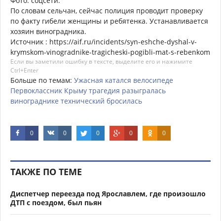
Фото: соцсети.
По словам сельчан, сейчас полиция проводит проверку
по факту гибели женщины и ребятенка. Устанавливается
хозяин виноградника.
Источник : https://aif.ru/incidents/syn-eshche-dyshal-v-
krymskom-vinogradnike-tragicheski-pogibli-mat-s-rebenkom
Если вы заметили ошибку в тексте, выделите его и нажимите
Ctrl+Enter
Больше по темам:
Ужасная
катался
велосипеде
Первоклассник
Крыму
трагедия
разыгралась
винограднике
технический
бросилась
0
0
0
0
0
ТАКЖЕ ПО ТЕМЕ
Диспетчер переезда под Ярославлем, где произошло
ДТП с поездом, был пьян