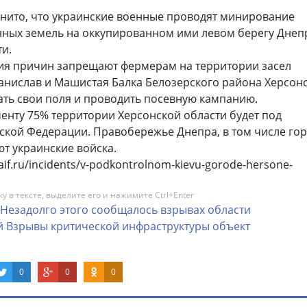
енито, что украинские военные проводят минирование
нных земель на оккупированном ими левом берегу Днеп
и.
ия причин запрещают фермерам на территории засел
танислав и Машистая Балка Белозерского района Херсон
ать свои поля и проводить посевную кампанию.
енту 75% территории Херсонской области будет под
ской Федерации. Правобережье Днепра, в том числе го
т украинские войска.
/aif.ru/incidents/v-podkontrolnom-kievu-gorode-hersone-
 в тексте, выделите его и нажимите Ctrl+Enter
Незадолго
этого
сообщалось
взрывах
области
й
Взрывы
критической
инфраструктуры
объект
0
0
0