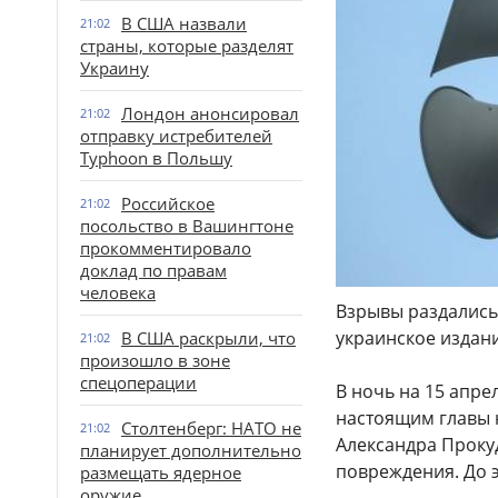
В США назвали
21:02
страны, которые разделят
Украину
Лондон анонсировал
21:02
отправку истребителей
Typhoon в Польшу
Российское
21:02
посольство в Вашингтоне
прокомментировало
доклад по правам
человека
Взрывы раздались
украинское издан
В США раскрыли, что
21:02
произошло в зоне
спецоперации
В ночь на 15 апре
настоящим главы 
Столтенберг: НАТО не
21:02
Александра Проку
планирует дополнительно
повреждения. До 
размещать ядерное
оружие