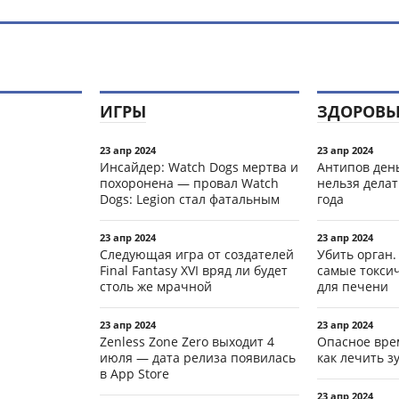
ИГРЫ
ЗДОРОВЬ
23 апр 2024
23 апр 2024
Инсайдер: Watch Dogs мертва и
Антипов день
похоронена — провал Watch
нельзя делат
Dogs: Legion стал фатальным
года
23 апр 2024
23 апр 2024
Следующая игра от создателей
Убить орган.
Final Fantasy XVI вряд ли будет
самые токси
столь же мрачной
для печени
23 апр 2024
23 апр 2024
Zenless Zone Zero выходит 4
Опасное вре
июля — дата релиза появилась
как лечить 
в App Store
23 апр 2024