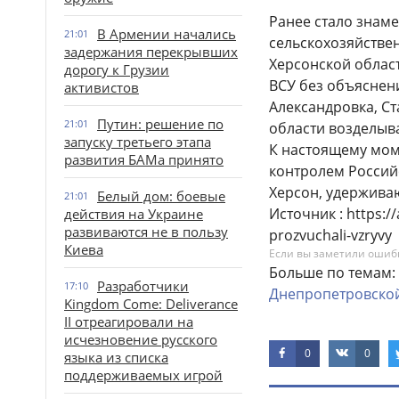
Ранее стало знам
В Армении начались
21:01
сельскохозяйстве
задержания перекрывших
Херсонской област
дорогу к Грузии
ВСУ без объяснен
активистов
Александровка, С
Путин: решение по
21:01
области возделыв
запуску третьего этапа
К настоящему мом
развития БАМа принято
контролем Россий
Херсон, удерживаю
Белый дом: боевые
21:01
Источник : https:/
действия на Украине
развиваются не в пользу
prozvuchali-vzryvy
Киева
Если вы заметили ошибку
Больше по темам:
Разработчики
17:10
Днепропетровско
Kingdom Come: Deliverance
II отреагировали на
исчезновение русского
0
0
языка из списка
поддерживаемых игрой