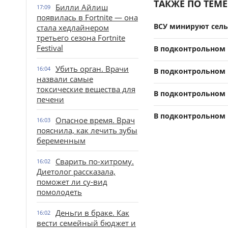
ТАКЖЕ ПО ТЕМЕ
Билли Айлиш
17:09
появилась в Fortnite — она
ВСУ минируют сел
стала хедлайнером
третьего сезона Fortnite
Festival
В подконтрольном
Убить орган. Врачи
16:04
В подконтрольном 
назвали самые
токсические вещества для
В подконтрольном 
печени
В подконтрольном 
Опасное время. Врач
16:03
пояснила, как лечить зубы
беременным
Сварить по-хитрому.
16:02
Диетолог рассказала,
поможет ли су-вид
помолодеть
Деньги в браке. Как
16:02
вести семейный бюджет и