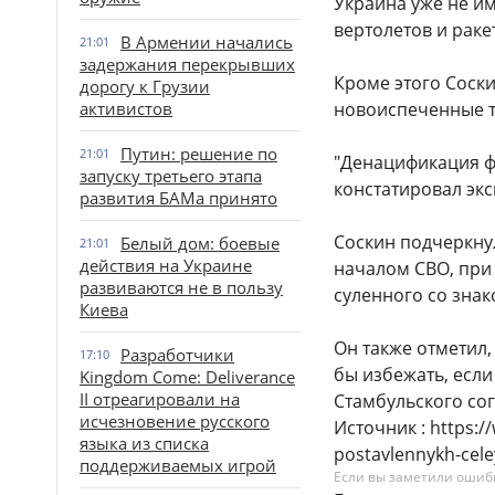
Украина уже не им
вертолетов и ракет
В Армении начались
21:01
задержания перекрывших
Кроме этого Соск
дорогу к Грузии
активистов
новоиспеченные т
Путин: решение по
21:01
"Денацификация ф
запуску третьего этапа
констатировал экс
развития БАМа принято
Соскин подчеркну
Белый дом: боевые
21:01
действия на Украине
началом СВО, при
развиваются не в пользу
суленного со знак
Киева
Он также отметил,
Разработчики
17:10
бы избежать, если
Kingdom Come: Deliverance
II отреагировали на
Стамбульского со
исчезновение русского
Источник : https:/
языка из списка
postavlennykh-cele
поддерживаемых игрой
Если вы заметили ошибку