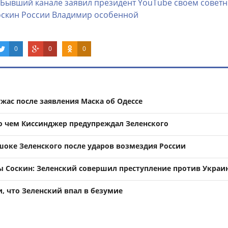
Бывший
канале
заявил
президент
YouТube
своем
советн
оскин
России
Владимир
особенной
0
0
0
жас после заявления Маска об Одессе
 о чем Киссинджер предупреждал Зеленского
шоке Зеленского после ударов возмездия России
ы Соскин: Зеленский совершил преступление против Украи
, что Зеленский впал в безумие