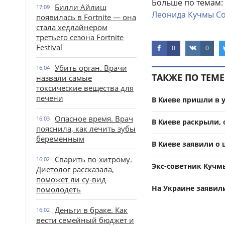
Больше по темам:
Билли Айлиш
17:09
Леонида
Кучмы
С
появилась в Fortnite — она
стала хедлайнером
третьего сезона Fortnite
Festival
0
0
Убить орган. Врачи
16:04
ТАКЖЕ ПО ТЕМЕ
назвали самые
токсические вещества для
печени
В Киеве пришли в у
Опасное время. Врач
16:03
В Киеве раскрыли,
пояснила, как лечить зубы
беременным
В Киеве заявили о 
Сварить по-хитрому.
16:02
Экс-советник Кучм
Диетолог рассказала,
поможет ли су-вид
На Украине заявили
помолодеть
Деньги в браке. Как
16:02
вести семейный бюджет и