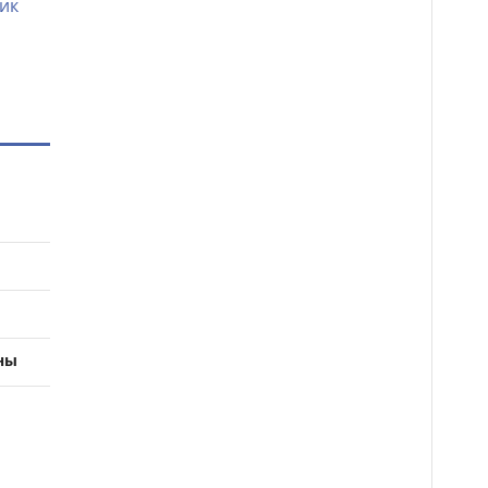
ик
ны