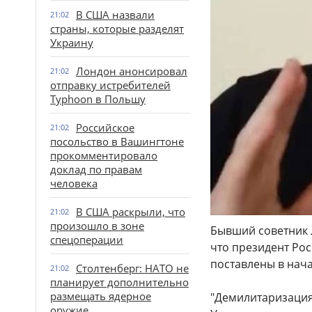
В США назвали
21:02
страны, которые разделят
Украину
Лондон анонсировал
21:02
отправку истребителей
Typhoon в Польшу
Российское
21:02
посольство в Вашингтоне
прокомментировало
доклад по правам
человека
В США раскрыли, что
21:02
произошло в зоне
Бывший советник 
спецоперации
что президент Рос
поставлены в нач
Столтенберг: НАТО не
21:02
планирует дополнительно
размещать ядерное
"Демилитаризация 
оружие