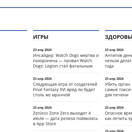
ИГРЫ
ЗДОРОВЬ
23 апр 2024
23 апр 2024
Инсайдер: Watch Dogs мертва и
Антипов день
похоронена — провал Watch
нельзя делат
Dogs: Legion стал фатальным
года
23 апр 2024
23 апр 2024
Следующая игра от создателей
Убить орган.
Final Fantasy XVI вряд ли будет
самые токси
столь же мрачной
для печени
23 апр 2024
23 апр 2024
Zenless Zone Zero выходит 4
Опасное вре
июля — дата релиза появилась
как лечить 
в App Store
23 апр 2024