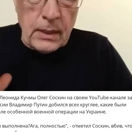
Леонида Кучмы Олег Соскин на своем YouТube-канале за
сии Владимир Путин добился всех круглее, какие были
але особенной военной операции на Украине.
выполнена?Ага, полностью", - отметил Соскин, вбив, чт