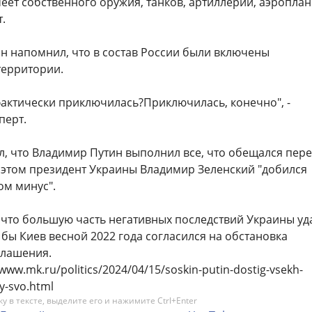
еет собственного оружия, танков, артиллерии, аэроплан
.
ин напомнил, что в состав России были включены
ерритории.
актически приключилась?Приключилась, конечно", -
перт.
л, что Владимир Путин выполнил все, что обещался пер
 этом президент Украины Владимир Зеленский "добился
ом минус".
 что большую часть негативных последствий Украины уд
 бы Киев весной 2022 года согласился на обстановка
глашения.
/www.mk.ru/politics/2024/04/15/soskin-putin-dostig-vsekh-
y-svo.html
 в тексте, выделите его и нажимите Ctrl+Enter