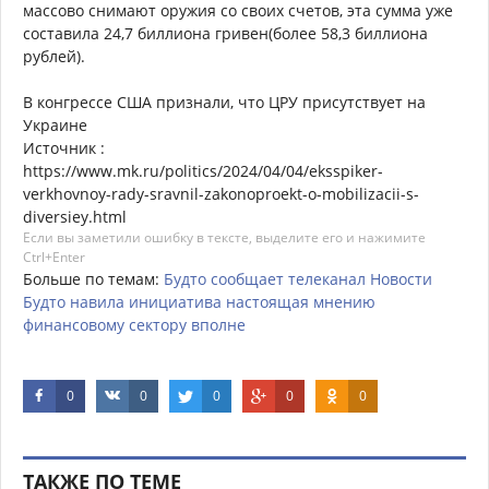
массово снимают оружия со своих счетов, эта сумма уже
составила 24,7 биллиона гривен(более 58,3 биллиона
рублей).
В конгрессе США признали, что ЦРУ присутствует на
Украине
Источник :
https://www.mk.ru/politics/2024/04/04/eksspiker-
verkhovnoy-rady-sravnil-zakonoproekt-o-mobilizacii-s-
diversiey.html
Если вы заметили ошибку в тексте, выделите его и нажимите
Ctrl+Enter
Больше по темам:
Будто
сообщает
телеканал
Новости
Будто
навила
инициатива
настоящая
мнению
финансовому
сектору
вполне
0
0
0
0
0
ТАКЖЕ ПО ТЕМЕ