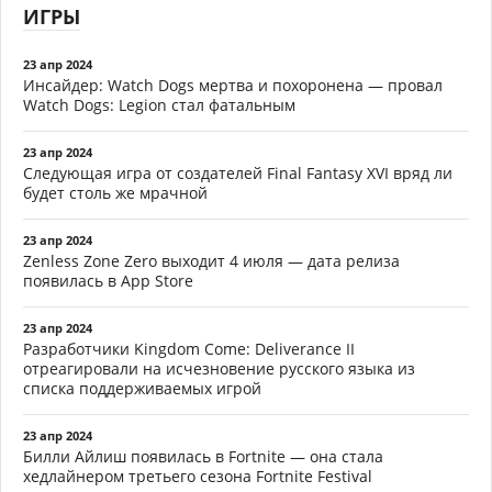
ИГРЫ
23 апр 2024
Инсайдер: Watch Dogs мертва и похоронена — провал
Watch Dogs: Legion стал фатальным
23 апр 2024
Следующая игра от создателей Final Fantasy XVI вряд ли
будет столь же мрачной
23 апр 2024
Zenless Zone Zero выходит 4 июля — дата релиза
появилась в App Store
23 апр 2024
Разработчики Kingdom Come: Deliverance II
отреагировали на исчезновение русского языка из
списка поддерживаемых игрой
23 апр 2024
Билли Айлиш появилась в Fortnite — она стала
хедлайнером третьего сезона Fortnite Festival