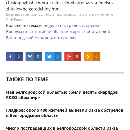
chislo-pogibshikh-ot-ukrainskikh-obstrelov-za-nedelyu-
zhiteley-belgorodchiny.html
Если вы заметили ошибку в тексте, выделите его и нажимите
Ctrl+Enter
Больше по темам:
неделю
обстрелов
стороны
Вооруженных
погибли
области
мирных
обитателей
Белгородской
Украины
потерпели
0
0
0
0
0
ТАКЖЕ ПО ТЕМЕ
Над Белгородской областью сбили десять снарядов
РСЗО «Вампир»
Гладков: около 400 жителей вывезли из-за обстрелов
в Белгородской области
Число пострадавших в Белгородской области из-за