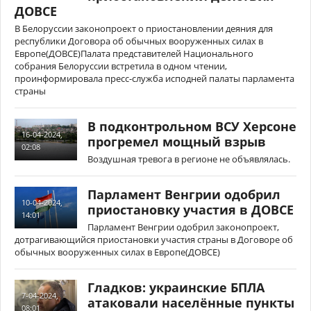
ДОВСЕ
В Белоруссии законопроект о приостановлении деяния для
республики Договора об обычных вооруженных силах в
Европе(ДОВСЕ)Палата представителей Национального
собрания Белоруссии встретила в одном чтении,
проинформировала пресс-служба исподней палаты парламента
страны
В подконтрольном ВСУ Херсоне
16-04-2024,
прогремел мощный взрыв
02:08
Воздушная тревога в регионе не объявлялась.
Парламент Венгрии одобрил
10-04-2024,
приостановку участия в ДОВСЕ
14:01
Парламент Венгрии одобрил законопроект,
дотрагивающийся приостановки участия страны в Договоре об
обычных вооруженных силах в Европе(ДОВСЕ)
Гладков: украинские БПЛА
7-04-2024,
атаковали населённые пункты
08:01