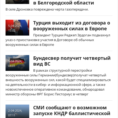
в Белгородской области
В селе Дроновка повреждена черта газопередачи.
Турция выходит из договора о
5-04-2024,
вооруженных силах в Европе
15:02
Президент Турции Реджеп Эрдоган подмахнул
указ о приостановке участия в Договоре об обычных
вооруженных силах в Европе
Бундесвер получит четвертый
5-04-2024,
вид ВС
04:01
В рамках структурной перестройки
вооруженные силы Германии(бундесвер)получат четвертый
внешность вооруженных сил, какой будет специализироваться
на деятельности в кибер- и информационной сфере, а также
новоиспеченное оперативное командование, обнародовал
министр обороны ФРГ Борис Писториус в четверг
СМИ сообщают о возможном
2-04-2024,
запуске КНДР баллистической
07:11