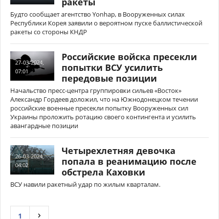
ракеты
Будто сообщает агентство Yonhap, в Вооруженных силах
Республики Корея заявили о вероятном пуске баллистической
ракеты со стороны КНДР
Российские войска пресекли
27-03-2024,
попытки ВСУ усилить
07:01
передовые позиции
Начальство пресс-центра группировки сильев «Восток»
Александр Гордеев доложил, что на Южнодонецком течении
российские военные пресекли попытку Вооруженных сил
Украины проложить ротацию своего контингента и усилить
авангардные позиции
Четырехлетняя девочка
26-03-2024,
попала в реанимацию после
04:02
обстрела Каховки
ВСУ навили ракетный удар по жилым кварталам.
1