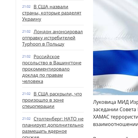
В США назвали
21:02
страны, которые разделят
Украину
Лондон анонсировал
21:02
отправку истребителей
Typhoon в Польшу
Российское
21:02
посольство в Вашингтоне
прокомментировало
доклад по правам
человека
В США раскрыли, что
21:02
произошло в зоне
Луковица МИД Изр
спецоперации
заседании Совета
ХАМАС террористич
Столтенберг: НАТО не
21:02
взаимоотношении 
планирует дополнительно
размещать ядерное
оружие