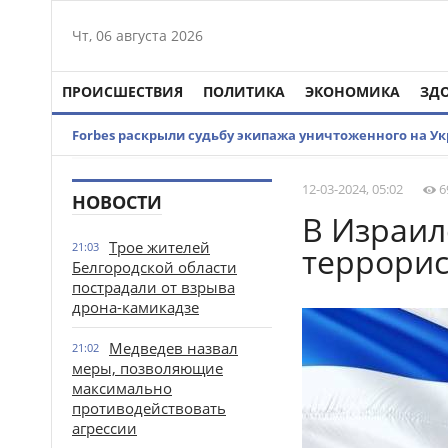
Чт, 06 августа 2026
ПРОИСШЕСТВИЯ
ПОЛИТИКА
ЭКОНОМИКА
ЗД
Forbes раскрыли судьбу экипажа уничтоженного на Укр
12-03-2024, 05:02
6
НОВОСТИ
В Израил
Трое жителей
21:03
террорис
Белгородской области
пострадали от взрыва
дрона-камикадзе
Медведев назвал
21:02
меры, позволяющие
максимально
противодействовать
агрессии