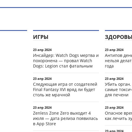
ИГРЫ
ЗДОРОВЬ
23 апр 2024
23 апр 2024
Инсайдер: Watch Dogs мертва и
Антипов день
похоронена — провал Watch
нельзя делат
Dogs: Legion стал фатальным
года
23 апр 2024
23 апр 2024
Следующая игра от создателей
Убить орган.
Final Fantasy XVI вряд ли будет
самые токси
столь же мрачной
для печени
23 апр 2024
23 апр 2024
Zenless Zone Zero выходит 4
Опасное вре
июля — дата релиза появилась
как лечить 
в App Store
23 апр 2024