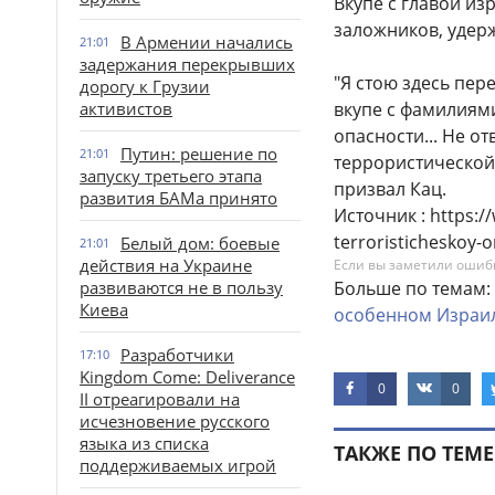
Вкупе с главой и
заложников, удер
В Армении начались
21:01
задержания перекрывших
"Я стою здесь пер
дорогу к Грузии
активистов
вкупе с фамилиям
опасности... Не о
Путин: решение по
21:01
террористической
запуску третьего этапа
призвал Кац.
развития БАМа принято
Источник : https://
terroristicheskoy-o
Белый дом: боевые
21:01
действия на Украине
Если вы заметили ошибку
развиваются не в пользу
Больше по темам:
Киева
особенном
Израи
Разработчики
17:10
Kingdom Come: Deliverance
0
0
II отреагировали на
исчезновение русского
языка из списка
ТАКЖЕ ПО ТЕМЕ
поддерживаемых игрой