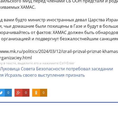
зраильского МИД перед членами СБ ООН предстали и род
живаемых ХАМАС.
ед вами будто министр иностранных девал Царства Изра
и, чьи домашние были похищены в Газе и будут в боль
творачивайтесь от фактов: ХАМАС должен быть обнародо
 организацией и подвергнут безжалостнейшим санкциям"
www.mk.ru/politics/2024/03/12/izrail-prizval-priznat-khamas
rganizaciey.html
 в тексте, выделите его и нажимите Ctrl+Enter
Луковица
Совета
Безопасности
потребовал
заседании
ля
Исраэль
своего
выступления
признать
0
0
0