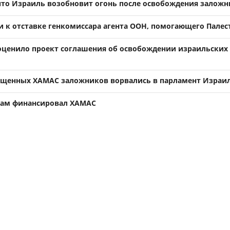
что Израиль возобновит огонь после освобождения залож
и к отставке генкомиссара агента ООН, помогающего Палес
ценило проект соглашения об освобождении израильских
ищенных ХАМАС заложников ворвались в парламент Израи
сам финансировал ХАМАС