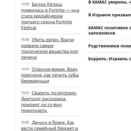
В ХАМАС уверены, 
Билли Айлиш
17:09
появилась в Fortnite — она
В Израиле призвал
стала хедлайнером
третьего сезона Fortnite
Festival
ХАМАС позитивно о
заложников
Убить орган. Врачи
16:04
назвали самые
Родственники пох
токсические вещества для
печени
Боррель: Израиль 
Опасное время. Врач
16:03
пояснила, как лечить зубы
беременным
Сварить по-хитрому.
16:02
Диетолог рассказала,
поможет ли су-вид
помолодеть
Деньги в браке. Как
16:02
вести семейный бюджет и