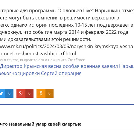
нтервью для программы "Соловьев Live" Нарышкин отмет
Весте могут быть сомнения в решимости верховного
о, однако история последних 10-15 лет подтверждает э
черкнул, что события марта 2014 и февраля 2022 года
ми доказательствами этой решимости.
/www.mk.ru/politics/2024/03/06/naryshkin-krymskaya-vesna-
-imeet-reshimost-zashhitit-rf.html
 в тексте, выделите его и нажимите Ctrl+Enter
Директор
Крымская
весна
особая
военная
заявил
Нары
рекогносцировки
Сергей
операция
0
0
0
что Навальный умер своей смертью