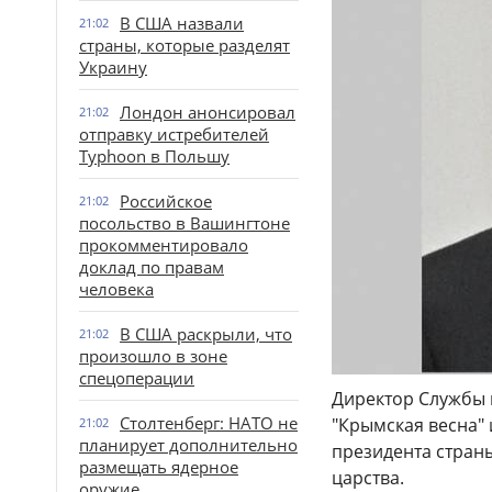
В США назвали
21:02
страны, которые разделят
Украину
Лондон анонсировал
21:02
отправку истребителей
Typhoon в Польшу
Российское
21:02
посольство в Вашингтоне
прокомментировало
доклад по правам
человека
В США раскрыли, что
21:02
произошло в зоне
спецоперации
Директор Службы 
Столтенберг: НАТО не
"Крымская весна"
21:02
планирует дополнительно
президента стран
размещать ядерное
царства.
оружие