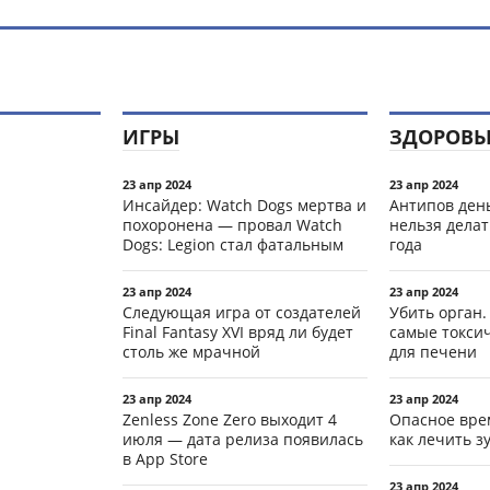
ИГРЫ
ЗДОРОВЬ
23 апр 2024
23 апр 2024
Инсайдер: Watch Dogs мертва и
Антипов день
похоронена — провал Watch
нельзя делат
Dogs: Legion стал фатальным
года
23 апр 2024
23 апр 2024
Следующая игра от создателей
Убить орган.
Final Fantasy XVI вряд ли будет
самые токси
столь же мрачной
для печени
23 апр 2024
23 апр 2024
Zenless Zone Zero выходит 4
Опасное вре
июля — дата релиза появилась
как лечить 
в App Store
23 апр 2024