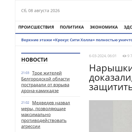
Сб, 08 августа 2026
ПРОИСШЕСТВИЯ
ПОЛИТИКА
ЭКОНОМИКА
ЗД
Верхние этажи «Крокус Сити Холла» полностью унич
6-03-2024, 06:01
9 
НОВОСТИ
Нарышкин
Трое жителей
21:03
доказали
Белгородской области
защитит
пострадали от взрыва
дрона-камикадзе
Медведев назвал
21:02
меры, позволяющие
максимально
противодействовать
агрессии