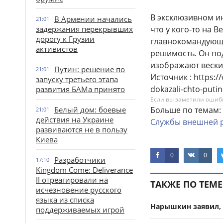
В эксклюзивном и
В Армении начались
21:01
задержания перекрывших
что у кого-то на 
дорогу к Грузии
главнокомандующег
активистов
решимость. Он под
изображают вески
Путин: решение по
21:01
Источник : https:/
запуску третьего этапа
dokazali-chto-putin
развития БАМа принято
Если вы заметили ошибку
Белый дом: боевые
Больше по темам:
21:01
действия на Украине
Службы
внешней
развиваются не в пользу
Киева
0
0
Разработчики
17:10
Kingdom Come: Deliverance
II отреагировали на
ТАКЖЕ ПО ТЕМЕ
исчезновение русского
языка из списка
Нарышкин заявил, 
поддерживаемых игрой