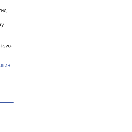
ил,
ту
i-svo-
шкин