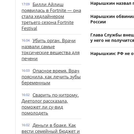
Нарышкин назвал 
Билли Айлиш
17:09
появилась в Fortnite — она
стала хедлайнером
Нарышкин обвинил 
России
третьего сезона Fortnite
Festival
Глава Службы внеш
Убить орган. Врачи
у него не получитс
16:04
назвали самые
токсические вещества для
Нарышкин: РФ не о
печени
Опасное время. Врач
16:03
пояснила, как лечить зубы
беременным
Сварить по-хитрому.
16:02
Диетолог рассказала,
поможет ли су-вид
помолодеть
Деньги в браке. Как
16:02
вести семейный бюджет и