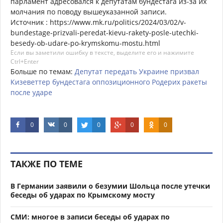
парламент адресовался к депутатам бундестага из-за их
молчания по поводу вышеуказанной записи.
Источник : https://www.mk.ru/politics/2024/03/02/v-
bundestage-prizvali-peredat-kievu-rakety-posle-utechki-
besedy-ob-udare-po-krymskomu-mostu.html
Если вы заметили ошибку в тексте, выделите его и нажимите
Ctrl+Enter
Больше по темам:
Депутат
передать
Украине
призвал
Кизеветтер
бундестага
оппозиционного
Родерих
ракеты
после
ударе
0
0
0
0
0
ТАКЖЕ ПО ТЕМЕ
В Германии заявили о безумии Шольца после утечки
беседы об ударах по Крымскому мосту
СМИ: многое в записи беседы об ударах по