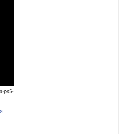
a-ps5-
я