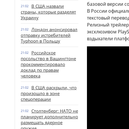
базовой версии со
В США назвали
21:02
В России официаль
страны, которые разделят
Украину
текстовый перевод
Релизный трейлер
Лондон анонсировал
21:02
эксклюзивом PlayS
отправку истребителей
вздыхатели платфо
Typhoon в Польшу
Российское
21:02
посольство в Вашингтоне
прокомментировало
доклад по правам
человека
В США раскрыли, что
21:02
произошло в зоне
спецоперации
Столтенберг: НАТО не
21:02
планирует дополнительно
размещать ядерное
оружие