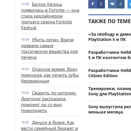
Билли Айлиш
0
0
17:09
появилась в Fortnite — она
стала хедлайнером
ТАКЖЕ ПО ТЕМЕ
третьего сезона Fortnite
Festival
«За свободу и демо
Убить орган. Врачи
PlayStation 5 и ПК
16:04
назвали самые
токсические вещества для
Разработчики Helld
печени
5 и ПК контентом б
Опасное время. Врач
16:03
Разработчики Helldi
пояснила, как лечить зубы
Citizen Edition
беременным
Тренировки, планир
Сварить по-хитрому.
16:02
Sony для PlayStation
Диетолог рассказала,
поможет ли су-вид
Sony выпустила рел
помолодеть
меньше месяца.
Деньги в браке. Как
16:02
вести семейный бюджет и