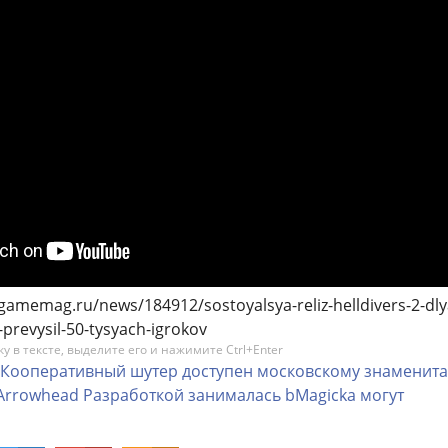
/gamemag.ru/news/184912/sostoyalsya-reliz-helldivers-2-dly
-prevysil-50-tysyach-igrokov
 в тексте, выделите его и нажимите Ctrl+Enter
Кооперативный
шутер
доступен
московскому
знаменита
Arrowhead
Разработкой
занималась
bMagicka
могут