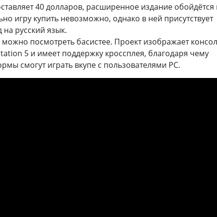
ставляет 40 долларов, расширенное издание обойдётся в
но игру купить невозможно, однако в ней присутствует
 на русский язык.
 можно посмотреть басистее. Проект изображает консо
tation 5 и имеет поддержку кроссплея, благодаря чему
рмы смогут играть вкупе с пользователями PC.