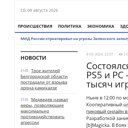
Сб, 08 августа 2026
ПРОИСШЕСТВИЯ
ПОЛИТИКА
ЭКОНОМИКА
ЗД
МИД России отреагировал на угрозы Зеленского запо
8-02-2024, 22:07
3 
НОВОСТИ
Состоялся
Трое жителей
21:03
PS5 и PC
Белгородской области
тысяч иг
пострадали от взрыва
дрона-камикадзе
Ныне в 12:00 по м
Медведев назвал
21:02
Кооперативный шут
меры, позволяющие
максимально
пиковый онлайн в
противодействовать
Разработкой заним
агрессии
[b]Magicka. В боях