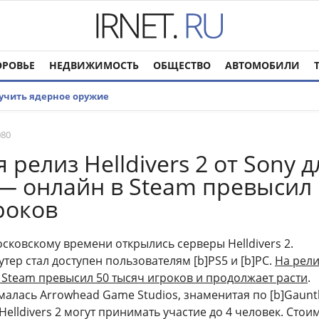
ОРОВЬЕ
НЕДВИЖИМОСТЬ
ОБЩЕСТВО
АВТОМОБИЛИ
лучить ядерное оружие
080
 релиз Helldivers 2 от Sony д
 — онлайн в Steam превысил
роков
осковскому времени открылись серверы Helldivers 2.
ер стал доступен пользователям [b]PS5 и [b]PC.
На рел
 Steam превысил 50 тысяч игроков и продолжает расти
.
алась Arrowhead Game Studios, знаменитая по [b]Gauntl
 Helldivers 2 могут принимать участие до 4 человек. Стои