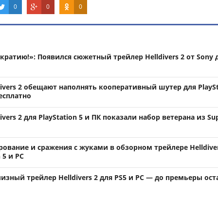
0
0
0
кратию!»: Появился сюжетный трейлер Helldivers 2 от Sony 
ivers 2 обещают наполнять кооперативный шутер для PlaySt
есплатно
vers 2 для PlayStation 5 и ПК показали набор ветерана из Su
ование и сражения с жуками в обзорном трейлере Helldiver
 5 и PC
изный трейлер Helldivers 2 для PS5 и PC — до премьеры ост