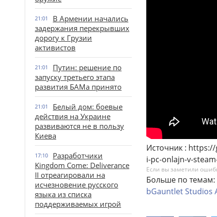
В Армении начались
21:01
задержания перекрывших
дорогу к Грузии
активистов
Путин: решение по
21:01
запуску третьего этапа
развития БАМа принято
Белый дом: боевые
21:01
действия на Украине
развиваются не в пользу
Киева
Источник : https:/
Разработчики
17:10
i-pc-onlajn-v-steam
Kingdom Come: Deliverance
Если вы заметили ошибку
II отреагировали на
Больше по темам:
исчезновение русского
bGauntlet
Studios
языка из списка
поддерживаемых игрой