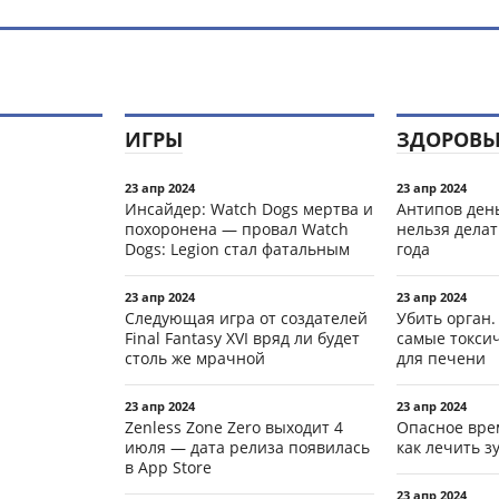
ИГРЫ
ЗДОРОВЬ
23 апр 2024
23 апр 2024
Инсайдер: Watch Dogs мертва и
Антипов день
похоронена — провал Watch
нельзя делат
Dogs: Legion стал фатальным
года
23 апр 2024
23 апр 2024
Следующая игра от создателей
Убить орган.
Final Fantasy XVI вряд ли будет
самые токси
столь же мрачной
для печени
23 апр 2024
23 апр 2024
Zenless Zone Zero выходит 4
Опасное вре
июля — дата релиза появилась
как лечить 
в App Store
23 апр 2024