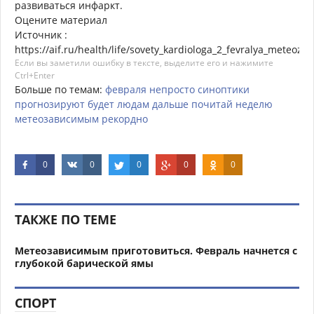
развиваться инфаркт.
Оцените материал
Источник :
https://aif.ru/health/life/sovety_kardiologa_2_fevralya_mete
Если вы заметили ошибку в тексте, выделите его и нажимите
Ctrl+Enter
Больше по темам:
февраля
непросто
синоптики
прогнозируют
будет
людам
дальше
почитай
неделю
метеозависимым
рекордно
0
0
0
0
0
ТАКЖЕ ПО ТЕМЕ
Метеозависимым приготовиться. Февраль начнется с
глубокой барической ямы
СПОРТ