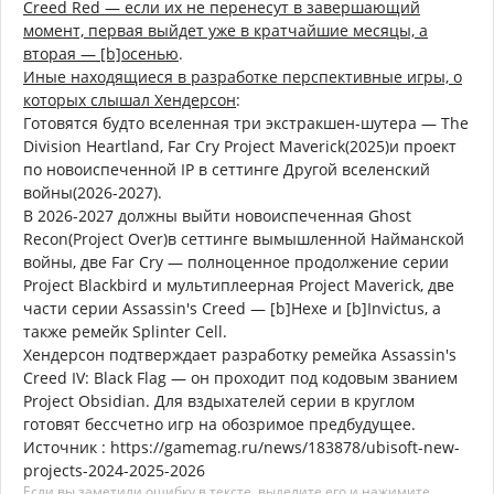
Creed Red — если их не перенесут в завершающий
момент, первая выйдет уже в кратчайшие месяцы, а
вторая — [b]осенью
.
Иные находящиеся в разработке перспективные игры, о
которых слышал Хендерсон
:
Готовятся будто вселенная три экстракшен-шутера — The
Division Heartland, Far Cry Project Maverick(2025)и проект
по новоиспеченной IP в сеттинге Другой вселенский
войны(2026-2027).
В 2026-2027 должны выйти новоиспеченная Ghost
Recon(Project Over)в сеттинге вымышленной Найманской
войны, две Far Cry — полноценное продолжение серии
Project Blackbird и мультиплеерная Project Maverick, две
части серии Assassin's Creed — [b]Hexe и [b]Invictus, а
также ремейк Splinter Cell.
Хендерсон подтверждает разработку ремейка Assassin's
Creed IV: Black Flag — он проходит под кодовым званием
Project Obsidian. Для вздыхателей серии в круглом
готовят бессчетно игр на обозримое предбудущее.
Источник : https://gamemag.ru/news/183878/ubisoft-new-
projects-2024-2025-2026
Если вы заметили ошибку в тексте, выделите его и нажимите