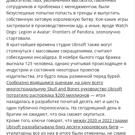
домогательствах, увольнениях высокопоставленных
сотрудников и проблемах с менеджментом, были
безуспешные попытки попасть в тренды и выпустить
собственную хитовую королевскую битву. Кое-какие игры
застревали в производственном аду, а иные, вроде Watch
Dogs: Legion и Avatar: Frontiers of Pandora, злополучно
стартовали.
В кратчайшее времена студии Ubisoft также могут
столкнуться с массовыми сокращениями, считают
собеседники инсайдера. В ноябре былого года бражка
выгнала 123 человека, однако учитывая происходящее в
индустрии и состояние некоторых проектов
издательства, это будто лишь разминкой перед бурей.
Сообразно водящимся оценкам, на одну всего
многострадальную Skull and Bones руководство Ubisoft
потратило распорядка $200 миллионов
— игра
находилась в разработке почитай десять лет и шесть
один публично переносилась. На сегодняшний день в
братии не ожидают, что она сможет окупиться.
Кроме того, ключи говорят, что
между 2020 и 2022 годами
Ubisoft разрабатывала близ десяти королевских битв
—
утилитарны все из них в итоге были отменены, не сумев