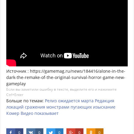
Источник : https://gamemag.ru/news/184416/alone-in-the-
dark-the-remake-of-the-original-survival-horror-game-new-
gameplay
Если вы заметили ошибку в тексте, выделите его и нажимите
Ctrl+Enter
Больше по темам:
Релиз
ожидается
марта
Редакция
локаций
сражения
монстрами
пугающих
изыскание
Комер
Видео
показывает
0
0
0
0
0