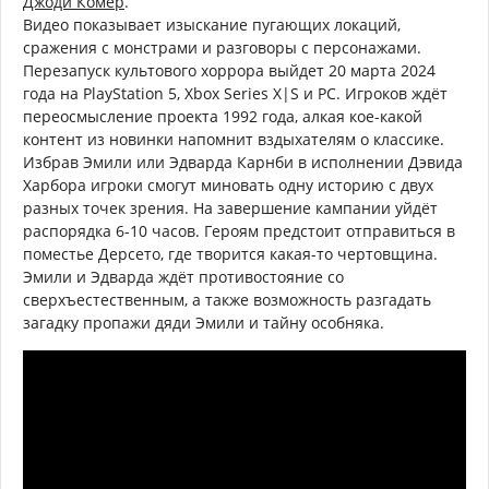
Джоди Комер
.
Видео показывает изыскание пугающих локаций,
сражения с монстрами и разговоры с персонажами.
Перезапуск культового хоррора выйдет 20 марта 2024
года на PlayStation 5, Xbox Series X|S и PC. Игроков ждёт
переосмысление проекта 1992 года, алкая кое-какой
контент из новинки напомнит вздыхателям о классике.
Избрав Эмили или Эдварда Карнби в исполнении Дэвида
Харбора игроки смогут миновать одну историю с двух
разных точек зрения. На завершение кампании уйдёт
распорядка 6-10 часов. Героям предстоит отправиться в
поместье Дерсето, где творится какая-то чертовщина.
Эмили и Эдварда ждёт противостояние со
сверхъестественным, а также возможность разгадать
загадку пропажи дяди Эмили и тайну особняка.