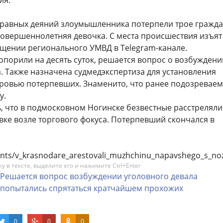
ия.
правных деяний злоумышленника потерпели трое гражда
совершеннолетняя девочка. С места происшествия изъят
ещении регионального УМВД в Telegram-канале.
опорили на десять суток, решается вопрос о возбуждени
. Также назначена судмедэкспертиза для установления
оровью потерпевших. Знаменито, что ранее подозревае
у.
, что в подмосковном Ногинске безвестные расстреляли
вке возле торгового фокуса. Потерпевший скончался в
cidents/v_krasnodare_arestovali_muzhchinu_napavshego_s_n
 в тексте, выделите его и нажимите Ctrl+Enter
Решается
вопрос
возбуждении
уголовного
девала
попытались
спрятаться
кратчайшем
прохожих
0
0
0