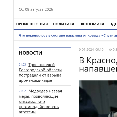
Сб, 08 августа 2026
ПРОИСШЕСТВИЯ
ПОЛИТИКА
ЭКОНОМИКА
ЗД
Что поменялось в составе вакцины от ковида «Спутник
9-01-2024, 09:10
5 
НОВОСТИ
В Красно
Трое жителей
21:03
напавшег
Белгородской области
пострадали от взрыва
дрона-камикадзе
Медведев назвал
21:02
меры, позволяющие
максимально
противодействовать
агрессии