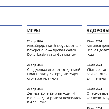
ИГРЫ
ЗДОРОВЬ
23 апр 2024
23 апр 2024
Инсайдер: Watch Dogs мертва и
Антипов день
похоронена — провал Watch
нельзя делат
Dogs: Legion стал фатальным
года
23 апр 2024
23 апр 2024
Следующая игра от создателей
Убить орган.
Final Fantasy XVI вряд ли будет
самые токси
столь же мрачной
для печени
23 апр 2024
23 апр 2024
Zenless Zone Zero выходит 4
Опасное вре
июля — дата релиза появилась
как лечить 
в App Store
23 апр 2024