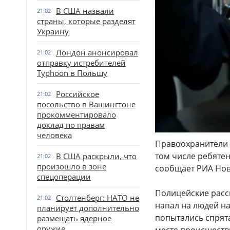
В США назвали
21:02
страны, которые разделят
Украину
Лондон анонсировал
21:02
отправку истребителей
Typhoon в Польшу
Российское
21:02
посольство в Вашингтоне
прокомментировало
доклад по правам
человека
Правоохранители 
том числе ребятен
В США раскрыли, что
21:02
произошло в зоне
сообщает РИА Нов
спецоперации
Полицейские расск
Столтенберг: НАТО не
21:02
напал на людей на
планирует дополнительно
попытались спрят
размещать ядерное
оружие