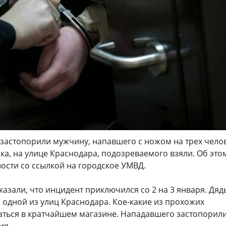
застопорили мужчину, напавшего с ножом на трех челов
ка, на улице Краснодара, подозреваемого взяли. Об это
ости со ссылкой на городское УМВД.
азали, что инцидент приключился со 2 на 3 января. Дяд
 одной из улиц Краснодара. Кое-какие из прохожих
аться в кратчайшем магазине. Нападавшего застопорили