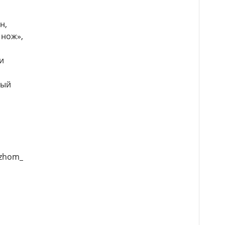
н,
 нож»,
и
мый
ozhom_na_treh_chelovek