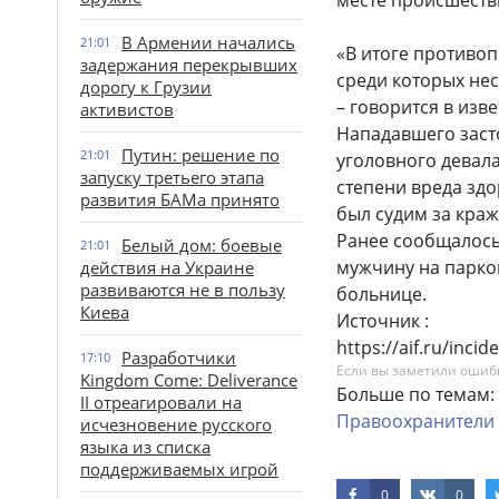
месте происшеств
В Армении начались
21:01
«В итоге противо
задержания перекрывших
среди которых не
дорогу к Грузии
– говорится в изв
активистов
Нападавшего заст
Путин: решение по
21:01
уголовного девала
запуску третьего этапа
степени вреда зд
развития БАМа принято
был судим за краж
Ранее сообщалось
Белый дом: боевые
21:01
мужчину на парко
действия на Украине
развиваются не в пользу
больнице.
Киева
Источник :
https://aif.ru/in
Разработчики
17:10
Если вы заметили ошибку
Kingdom Come: Deliverance
Больше по темам:
II отреагировали на
Правоохранители
исчезновение русского
языка из списка
поддерживаемых игрой
0
0