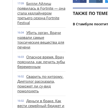
Билли Айлиш
17:09
появилась в Fortnite — она
ТАКЖЕ ПО ТЕМЕ
стала хедлайнером
третьего сезона Fortnite
Festival
В Стамбуле посети
Убить орган. Врачи
16:04
назвали самые
токсические вещества для
печени
Опасное время. Врач
16:03
пояснила, как лечить зубы
беременным
Сварить по-хитрому.
16:02
Диетолог рассказала,
поможет ли су-вид
помолодеть
Деньги в браке. Как
16:02
вести семейный бюджет и