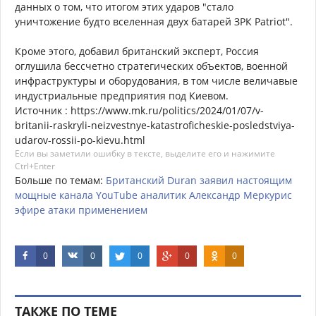
данных о том, что итогом этих ударов "стало
уничтожение будто вселенная двух батарей ЗРК Patriot".
Кроме этого, добавил британский эксперт, Россия
оглушила бессчетно стратегических объектов, военной
инфраструктуры и оборудования, в том числе величавые
индустриальные предприятия под Киевом.
Источник : https://www.mk.ru/politics/2024/01/07/v-
britanii-raskryli-neizvestnye-katastroficheskie-posledstviya-
udarov-rossii-po-kievu.html
Если вы заметили ошибку в тексте, выделите его и нажимите
Ctrl+Enter
Больше по темам:
Британский
Duran
заявил
настоящим
мощные
канала
YouTube
аналитик
Александр
Меркурис
эфире
атаки
применением
0
0
0
0
0
ТАКЖЕ ПО ТЕМЕ