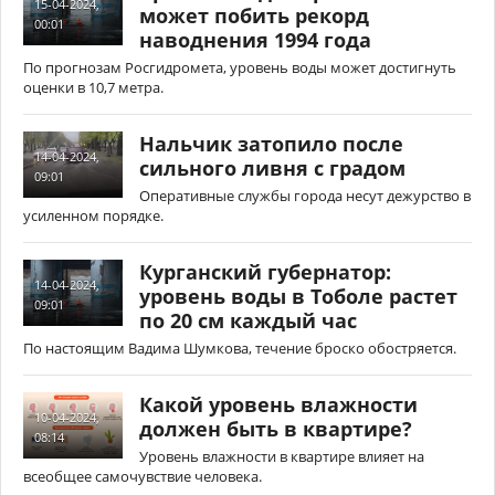
15-04-2024,
может побить рекорд
00:01
наводнения 1994 года
По прогнозам Росгидромета, уровень воды может достигнуть
оценки в 10,7 метра.
Нальчик затопило после
14-04-2024,
сильного ливня с градом
09:01
Оперативные службы города несут дежурство в
усиленном порядке.
Курганский губернатор:
14-04-2024,
уровень воды в Тоболе растет
09:01
по 20 см каждый час
По настоящим Вадима Шумкова, течение броско обостряется.
Какой уровень влажности
10-04-2024,
должен быть в квартире?
08:14
Уровень влажности в квартире влияет на
всеобщее самочувствие человека.