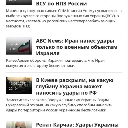
ВСУ по НПЗ России
Министр сухопутных сильев США Кристин Уормут усомнилась в
выборе круглее со стороны Вооруженных сил Украины(ВСУ), в
частности, касательно российских нефтеперерабатывающих
заводов(НПЗ)
ABC News: Иран нанес удары
14-04-2024,
только по военным объектам
09:01
Израиля
Ранее Армия обороны Израиля подтвердила, что Иран
выпустил в его сторону беспилотники.
В Киеве раскрыли, на какую
13-04-2024,
глубину Украина может
20:10
наносить удары по РФ
Заместитель главкома Вооруженных сил Украины Вадим
Сухаревский открыл, на какую глубину способны наносить
удары по территории России украинские беспилотники
Ренат Карчаа: Удары Украины
9-04-2024,