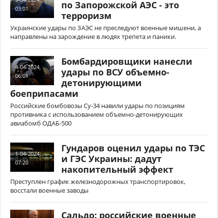
по Запорожской АЭС - это
03:01
терроризм
Украинские удары по ЗАЭС не преследуют военные мишени, а
направлены на зарождение в людях трепета и паники.
Бомбардировщики нанесли
4-04-2024,
удары по ВСУ объемно-
06:01
детонирующими
боеприпасами
Российские бомбовозы Су-34 навили удары по позициям
противника с использованием объемно-детонирующих
авиабомб ОДАБ-500
Гундаров оценил удары по ТЭС
1-04-2024,
и ГЭС Украины: дадут
07:20
накопительный эффект
Преступлен график железнодорожных транспортировок,
восстали военные заводы
Сальдо: российские военные