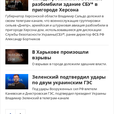
1-04-2024,
разбомбили здание СБУ* в
02:03
пригороде Херсона
Губернатор Херсонской области Владимир Сальдо доложил в
своем телеграм-канале, что военнослужащие группировки
сильев «Днепр», армейская и штурмовая авиация разбомбили в
пригороде Херсона дом, использовавшееся для дислокации
Службы безопасности Украины(СБУ*, ранее директор ФСБ РФ
Александр Бортников
В Харькове произошли
30-03-2024,
взрывы
23:08
О взрывах в городе доложили здешние власти.
Зеленский подтвердил удары
30-03-2024,
по двум украинским ГЭС
09:02
Под удары Вооруженных сил РФ влетели
Каневская и Днестровская ГЭС, подтвердил президент Украины
Владимир Зеленский в телеграм-канале