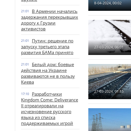
8-04-2024, 00:02
В Армении начались
21:01
задержания перекрывших
дорогу к Грузии
активистов
Путин: решение по
21:01
запуску третьего этапа
27-03-2024, 06:01
развития БАМа принято
Белый дом: боевые
21:01
действия на Украине
развиваются не в пользу
Киева
27-03-2024, 01:15
Разработчики
17:10
Kingdom Come: Deliverance
II отреагировали на
исчезновение русского
языка из списка
поддерживаемых игрой