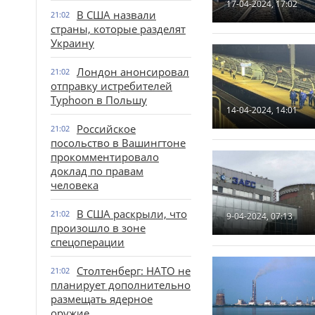
17-04-2024, 17:02
В США назвали
21:02
страны, которые разделят
Украину
Лондон анонсировал
21:02
отправку истребителей
Typhoon в Польшу
14-04-2024, 14:01
Российское
21:02
посольство в Вашингтоне
прокомментировало
доклад по правам
человека
В США раскрыли, что
21:02
9-04-2024, 07:13
произошло в зоне
спецоперации
Столтенберг: НАТО не
21:02
планирует дополнительно
размещать ядерное
оружие