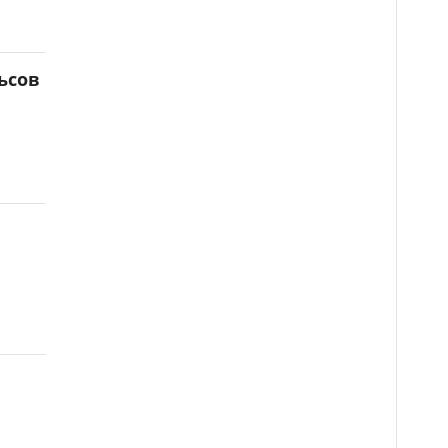
ьсов
е