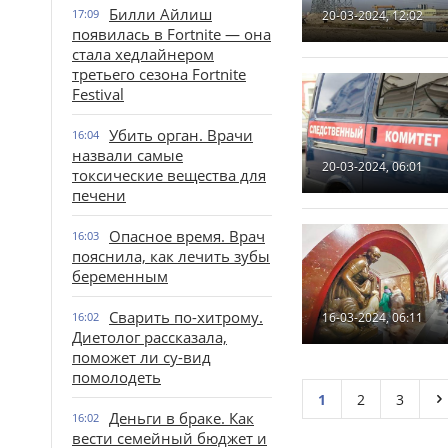
Билли Айлиш
17:09
20-03-2024, 12:02
появилась в Fortnite — она
стала хедлайнером
третьего сезона Fortnite
Festival
Убить орган. Врачи
16:04
назвали самые
20-03-2024, 06:01
токсические вещества для
печени
Опасное время. Врач
16:03
пояснила, как лечить зубы
беременным
Сварить по-хитрому.
16:02
16-03-2024, 06:11
Диетолог рассказала,
поможет ли су-вид
помолодеть
1
2
3
Деньги в браке. Как
16:02
вести семейный бюджет и