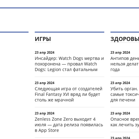
ИГРЫ
ЗДОРОВЬ
23 апр 2024
23 апр 2024
Инсайдер: Watch Dogs мертва и
Антипов день
похоронена — провал Watch
нельзя делат
Dogs: Legion стал фатальным
года
23 апр 2024
23 апр 2024
Следующая игра от создателей
Убить орган.
Final Fantasy XVI вряд ли будет
самые токси
столь же мрачной
для печени
23 апр 2024
23 апр 2024
Zenless Zone Zero выходит 4
Опасное вре
июля — дата релиза появилась
как лечить 
в App Store
23 апр 2024