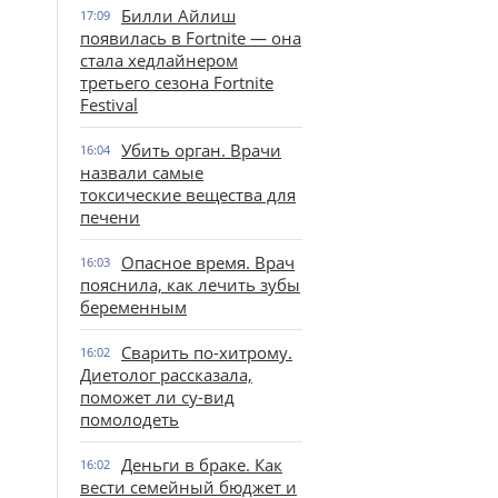
Билли Айлиш
17:09
появилась в Fortnite — она
стала хедлайнером
третьего сезона Fortnite
Festival
Убить орган. Врачи
16:04
назвали самые
токсические вещества для
печени
Опасное время. Врач
16:03
пояснила, как лечить зубы
беременным
Сварить по-хитрому.
16:02
Диетолог рассказала,
поможет ли су-вид
помолодеть
Деньги в браке. Как
16:02
вести семейный бюджет и