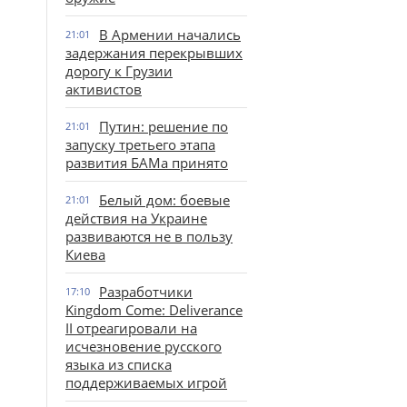
В Армении начались
21:01
задержания перекрывших
дорогу к Грузии
активистов
Путин: решение по
21:01
запуску третьего этапа
развития БАМа принято
Белый дом: боевые
21:01
действия на Украине
развиваются не в пользу
Киева
Разработчики
17:10
Kingdom Come: Deliverance
II отреагировали на
исчезновение русского
языка из списка
поддерживаемых игрой