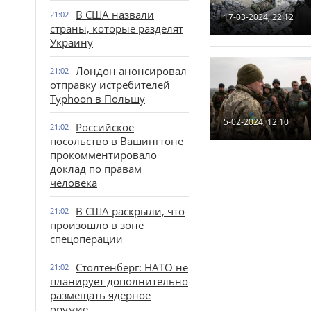
В США назвали
21:02
17-03-2024, 22:12
страны, которые разделят
Украину
Лондон анонсировал
21:02
отправку истребителей
Typhoon в Польшу
5-02-2024, 12:10
Российское
21:02
посольство в Вашингтоне
прокомментировало
доклад по правам
человека
В США раскрыли, что
21:02
произошло в зоне
спецоперации
Столтенберг: НАТО не
21:02
планирует дополнительно
размещать ядерное
оружие