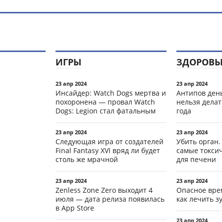
ИГРЫ
ЗДОРОВЬ
23 апр 2024
23 апр 2024
Инсайдер: Watch Dogs мертва и
Антипов день
похоронена — провал Watch
нельзя делат
Dogs: Legion стал фатальным
года
23 апр 2024
23 апр 2024
Следующая игра от создателей
Убить орган.
Final Fantasy XVI вряд ли будет
самые токси
столь же мрачной
для печени
23 апр 2024
23 апр 2024
Zenless Zone Zero выходит 4
Опасное вре
июля — дата релиза появилась
как лечить 
в App Store
23 апр 2024