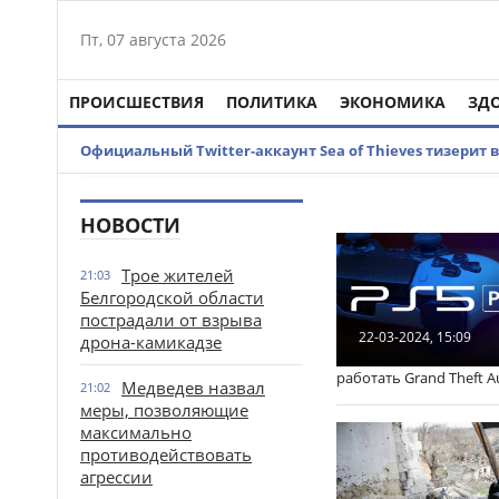
Пт, 07 августа 2026
ПРОИСШЕСТВИЯ
ПОЛИТИКА
ЭКОНОМИКА
ЗД
Официальный Twitter-аккаунт Sea of Thieves тизерит в
НОВОСТИ
Трое жителей
21:03
Белгородской области
пострадали от взрыва
22-03-2024, 15:09
дрона-камикадзе
работать Grand Theft A
Медведев назвал
21:02
меры, позволяющие
максимально
противодействовать
агрессии