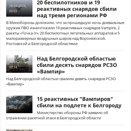
20 беспилотников и 19
18-04-2024,
реактивных снарядов сбили
09:03
над тремя регионами РФ
В Минобороны доложили, что за прошедшую ночь дневальные
оружия ПВО изничтожили 19 реактивных снарядов Vampire, 2
ракеты «Точка-У», 20 беспилотных летательных аппаратов и 5
малоразмерных воздушных шаров над Воронежской,
Ростовской и Белгородской областями
Над Белгородской областью
18-03-2024,
сбили десять снарядов РСЗО
10:14
«Вампир»
Над Белгородской областью свалили девять снарядов РСЗО
«Вампир»
15 реактивных "Вампиров"
17-03-2024,
сбили на подлете к Белгороду
09:02
Министерство обороны РФ заявило об
отражении ракетной атаки в Белгородской области