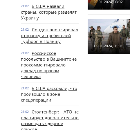
20-01-2024, 03:02
В США назвали
21:02
страны, которые разделят
Украину
Лондон анонсировал
21:02
отправку истребителей
Typhoon в Польшу
15-01-2024, 01:01
Российское
21:02
посольство в Вашингтоне
прокомментировало
доклад по правам
человека
В США раскрыли, что
21:02
произошло в зоне
спецоперации
Столтенберг: НАТО не
21:02
планирует дополнительно
размещать ядерное
оружие