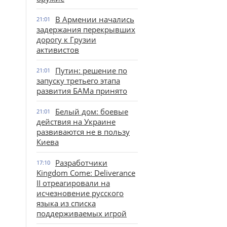
В Армении начались
21:01
задержания перекрывших
дорогу к Грузии
активистов
Путин: решение по
21:01
запуску третьего этапа
развития БАМа принято
Белый дом: боевые
21:01
действия на Украине
развиваются не в пользу
Киева
Разработчики
17:10
Kingdom Come: Deliverance
II отреагировали на
исчезновение русского
языка из списка
поддерживаемых игрой