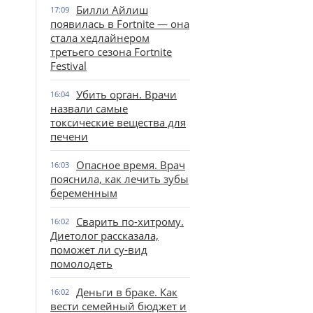
Билли Айлиш
17:09
появилась в Fortnite — она
стала хедлайнером
третьего сезона Fortnite
Festival
Убить орган. Врачи
16:04
назвали самые
токсические вещества для
печени
Опасное время. Врач
16:03
пояснила, как лечить зубы
беременным
Сварить по-хитрому.
16:02
Диетолог рассказала,
поможет ли су-вид
помолодеть
Деньги в браке. Как
16:02
вести семейный бюджет и