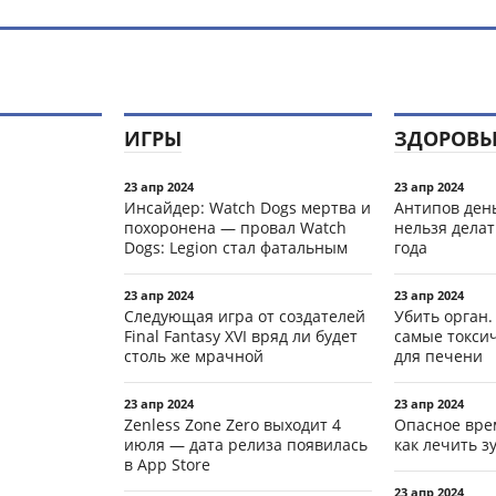
ИГРЫ
ЗДОРОВЬ
23 апр 2024
23 апр 2024
Инсайдер: Watch Dogs мертва и
Антипов день
похоронена — провал Watch
нельзя делат
Dogs: Legion стал фатальным
года
23 апр 2024
23 апр 2024
Следующая игра от создателей
Убить орган.
Final Fantasy XVI вряд ли будет
самые токси
столь же мрачной
для печени
23 апр 2024
23 апр 2024
Zenless Zone Zero выходит 4
Опасное вре
июля — дата релиза появилась
как лечить 
в App Store
23 апр 2024