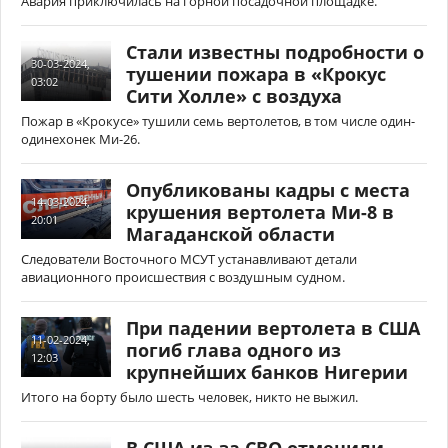
Авария приключилась на горной посадочной площадке.
Стали известны подробности о
30-03-2024,
тушении пожара в «Крокус
03:02
Сити Холле» с воздуха
Пожар в «Крокусе» тушили семь вертолетов, в том числе один-
одинехонек Ми-26.
Опубликованы кадры с места
14-03-2024,
крушения вертолета Ми-8 в
20:01
Магаданской области
Следователи Восточного МСУТ устанавливают детали
авиационного происшествия с воздушным судном.
При падении вертолета в США
11-02-2024,
погиб глава одного из
12:03
крупнейших банков Нигерии
Итого на борту было шесть человек, никто не выжил.