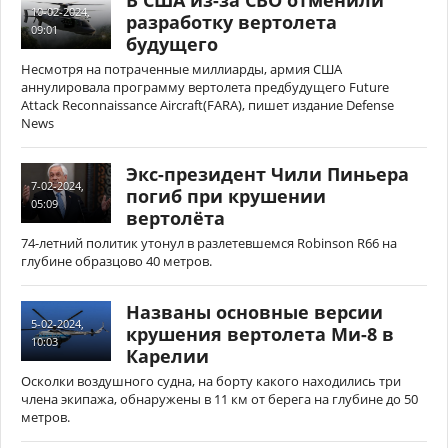
В США из-за СВО отменили
10-02-2024,
разработку вертолета
09:01
будущего
Несмотря на потраченные миллиарды, армия США
аннулировала программу вертолета предбудущего Future
Attack Reconnaissance Aircraft(FARA), пишет издание Defense
News
Экс-президент Чили Пиньера
7-02-2024,
погиб при крушении
05:09
вертолёта
74-летний политик утонул в разлетевшемся Robinson R66 на
глубине образцово 40 метров.
Названы основные версии
5-02-2024,
крушения вертолета Ми-8 в
10:03
Карелии
Осколки воздушного судна, на борту какого находились три
члена экипажа, обнаружены в 11 км от берега на глубине до 50
метров.