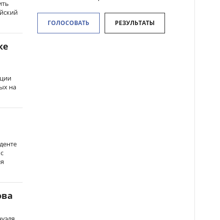
ить
ийский
ГОЛОСОВАТЬ
РЕЗУЛЬТАТЫ
ке
нции
ых на
денте
 с
ля
ова
нуэля