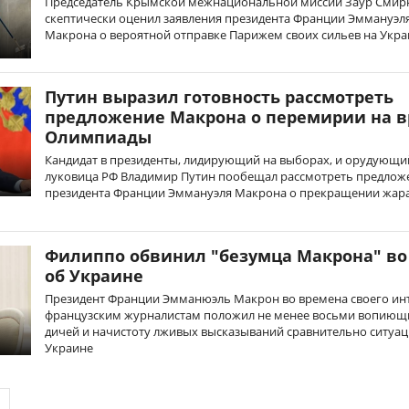
Председатель Крымской межнациональной миссии Заур Смир
скептически оценил заявления президента Франции Эммануэл
Макрона о вероятной отправке Парижем своих сильев на Укра
Путин выразил готовность рассмотреть
предложение Макрона о перемирии на 
Олимпиады
Кандидат в президенты, лидирующий на выборах, и орудующи
луковица РФ Владимир Путин пообещал рассмотреть предлож
президента Франции Эммануэля Макрона о прекращении жара
Филиппо обвинил "безумца Макрона" во
об Украине
Президент Франции Эмманюэль Макрон во времена своего и
французским журналистам положил не менее восьми вопиющ
дичей и начистоту лживых высказываний сравнительно ситуац
Украине