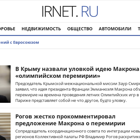
ОРОВЬЕ
НЕДВИЖИМОСТЬ
ОБЩЕСТВО
АВТОМОБИЛИ
ений с Евросоюзом
В Крыму назвали уловкой идею Макрона
«олимпийском перемирии»
Председатель Крымской межнациональной миссии Заур Смир
заявил, что идея президента Франции Эмманюэля Макрона об
перемирие на времена проведения летних Олимпийских игр в
Париже представляет собой не что другое, будто уловку.
Рогов жестко прокомментировал
предложение Макрона о перемирии
Сопредседатель координационного совета по интеграции нов
регионов Коллективной палаты РФ Владимир Рогов раскритик