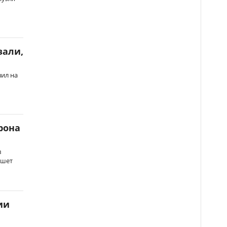
зали,
ил на
рона
в
ишет
ии