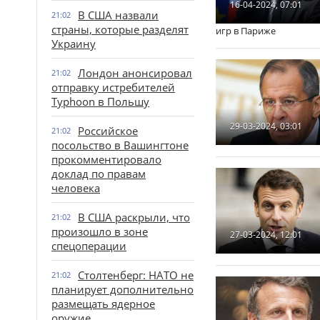
16-04-2024, 07:01
В США назвали
21:02
страны, которые разделят
игр в Париже
Украину
Лондон анонсировал
21:02
отправку истребителей
Typhoon в Польшу
29-03-2024, 03:01
Российское
21:02
посольство в Вашингтоне
прокомментировало
доклад по правам
человека
В США раскрыли, что
21:02
произошло в зоне
27-03-2024, 12:01
спецоперации
Столтенберг: НАТО не
21:02
планирует дополнительно
размещать ядерное
оружие