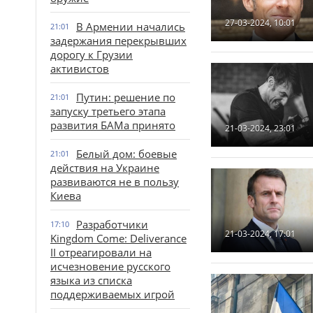
27-03-2024, 10:01
В Армении начались
21:01
задержания перекрывших
дорогу к Грузии
активистов
Путин: решение по
21:01
запуску третьего этапа
развития БАМа принято
21-03-2024, 23:01
Белый дом: боевые
21:01
действия на Украине
развиваются не в пользу
Киева
Разработчики
17:10
21-03-2024, 17:01
Kingdom Come: Deliverance
II отреагировали на
исчезновение русского
языка из списка
поддерживаемых игрой