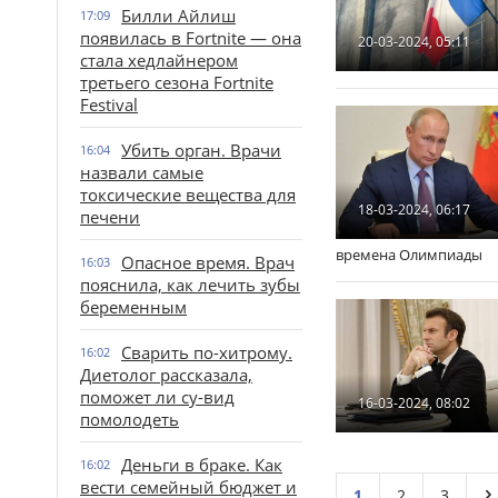
Билли Айлиш
17:09
появилась в Fortnite — она
20-03-2024, 05:11
стала хедлайнером
третьего сезона Fortnite
Festival
Убить орган. Врачи
16:04
назвали самые
токсические вещества для
18-03-2024, 06:17
печени
времена Олимпиады
Опасное время. Врач
16:03
пояснила, как лечить зубы
беременным
Сварить по-хитрому.
16:02
Диетолог рассказала,
поможет ли су-вид
16-03-2024, 08:02
помолодеть
Деньги в браке. Как
16:02
вести семейный бюджет и
1
2
3