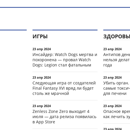
ИГРЫ
ЗДОРОВЬ
23 апр 2024
23 апр 2024
Инсайдер: Watch Dogs мертва и
Антипов день
похоронена — провал Watch
нельзя делат
Dogs: Legion стал фатальным
года
23 апр 2024
23 апр 2024
Следующая игра от создателей
Убить орган.
Final Fantasy XVI вряд ли будет
самые токси
столь же мрачной
для печени
23 апр 2024
23 апр 2024
Zenless Zone Zero выходит 4
Опасное вре
июля — дата релиза появилась
как лечить 
в App Store
23 апр 2024