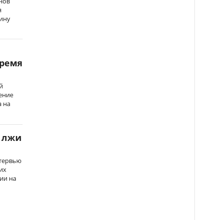
нов
я
ину
время
й
ение
 на
 лжи
нтервью
их
ии на