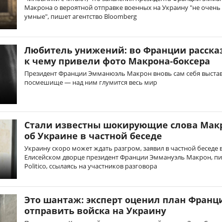
Макрона о вероятной отправке военных на Украину "не очень
умные", пишет агентство Bloomberg
Любитель унижений: во Франции расска
к чему привели фото Макрона-боксера
Президент Франции Эмманюэль Макрон вновь сам себя выстав
посмешище — над ним глумится весь мир
Стали известны шокирующие слова Мак
об Украине в частной беседе
Украину скоро может ждать разгром, заявил в частной беседе 
Елисейском дворце президент Франции Эммануэль Макрон, п
Politico, ссылаясь на участников разговора
Это шантаж: эксперт оценил план Франц
отправить войска на Украину